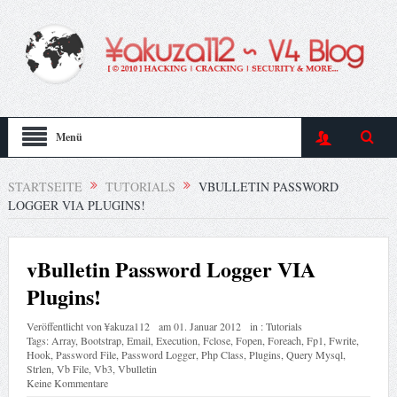
Menü
STARTSEITE
TUTORIALS
VBULLETIN PASSWORD
LOGGER VIA PLUGINS!
vBulletin Password Logger VIA
Plugins!
Veröffentlicht von
¥akuza112
am
01. Januar 2012
in :
Tutorials
Tags:
Array
,
Bootstrap
,
Email
,
Execution
,
Fclose
,
Fopen
,
Foreach
,
Fp1
,
Fwrite
,
Hook
,
Password File
,
Password Logger
,
Php Class
,
Plugins
,
Query Mysql
,
Strlen
,
Vb File
,
Vb3
,
Vbulletin
Keine Kommentare