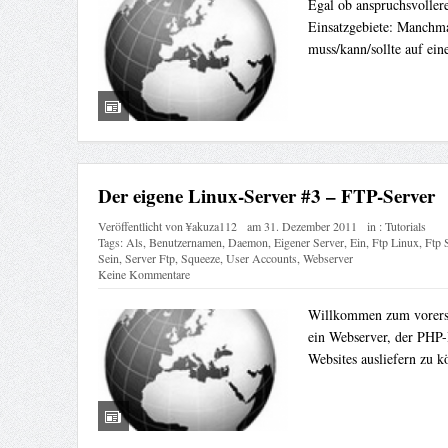
Egal ob anspruchsvoller
Einsatzgebiete: Manchma
muss/kann/sollte auf ein
Der eigene Linux-Server #3 – FTP-Server
Veröffentlicht von
¥akuza112
am
31. Dezember 2011
in :
Tutorials
Tags:
Als
,
Benutzernamen
,
Daemon
,
Eigener Server
,
Ein
,
Ftp Linux
,
Ftp 
Sein
,
Server Ftp
,
Squeeze
,
User Accounts
,
Webserver
Keine Kommentare
Willkommen zum vorerst 
ein Webserver, der PHP
Websites ausliefern zu k