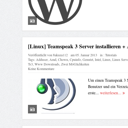
[Linux] Teamspeak 3 Server installieren + 
Veröffentlicht von
¥akuza112
am
05. Januar 2013
in :
Tutorials
Tags:
Adduser
,
Amd
,
Chown
,
Cpuinfo
,
Genutzt
,
Intel
,
Linux
,
Linux Serv
Ts3
,
Www Downloads
,
Zwei MöGlichkeiten
Keine Kommentare
Um einen Teamspeak 3 Se
Benutzer und ein Verzeic
erste...
weiterlesen...