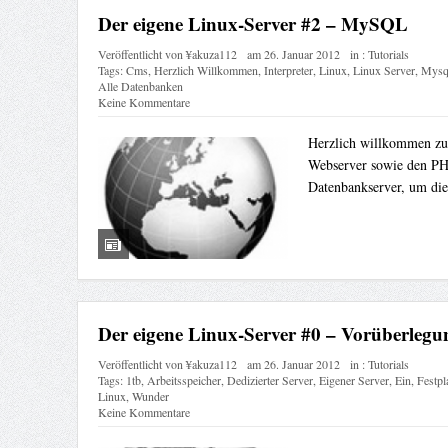
Der eigene Linux-Server #2 – MySQL
Veröffentlicht von
¥akuza112
am
26. Januar 2012
in :
Tutorials
Tags:
Cms
,
Herzlich Willkommen
,
Interpreter
,
Linux
,
Linux Server
,
Mysql
Alle Datenbanken
Keine Kommentare
Herzlich willkommen zum
Webserver sowie den PHP-
Datenbankserver, um die
Der eigene Linux-Server #0 – Vorüberlegu
Veröffentlicht von
¥akuza112
am
26. Januar 2012
in :
Tutorials
Tags:
1tb
,
Arbeitsspeicher
,
Dedizierter Server
,
Eigener Server
,
Ein
,
Festpla
Linux
,
Wunder
Keine Kommentare