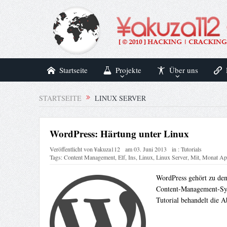
Startseite
Projekte
Über uns
STARTSEITE
LINUX SERVER
WordPress: Härtung unter Linux
Veröffentlicht von
¥akuza112
am
03. Juni 2013
in :
Tutorials
Tags:
Content Management
,
Elf
,
Ins
,
Linux
,
Linux Server
,
Mit
,
Monat Apr
WordPress gehört zu den
Content-Management-Syst
Tutorial behandelt die A