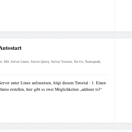
Autostart
er
,
Mit
,
Server Linux
,
Server Query
,
Server Version
,
Tar Gz
,
Teamspeak
,
rver unter Linux aufzusetzen, folgt diesem Tutorial : 1. Einen
hniss erstellen, hier gibt es zwei Möglichkeiten „adduser ts3“