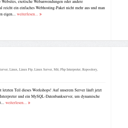
e Websites, exotische Webanwendungen oder andere
l reicht ein einfaches Webhosting-Paket nicht mehr aus und man
en eigen...
weiterlesen...
Server
,
Linux
,
Linux Ftp
,
Linux Server
,
Mit
,
Php Interpreter
,
Repository
,
letzten Teil dieses Workshops! Auf unserem Server läuft jetzt
-Interpreter und ein MySQL-Datenbankserver, um dynamische
ö...
weiterlesen...