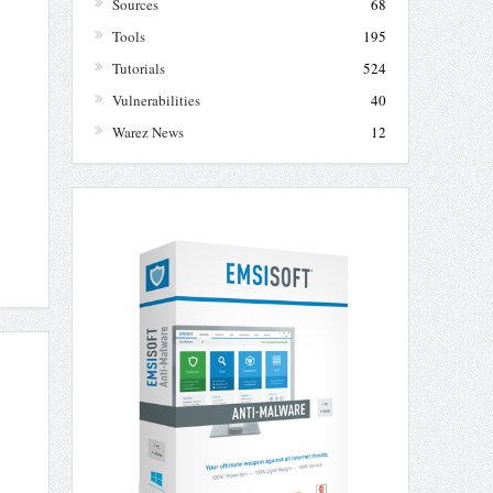
Sources
68
Tools
195
Tutorials
524
Vulnerabilities
40
Warez News
12