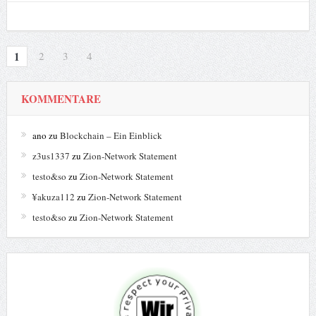
1
2
3
4
KOMMENTARE
ano
zu
Blockchain – Ein Einblick
z3us1337
zu
Zion-Network Statement
testo&so
zu
Zion-Network Statement
¥akuza112
zu
Zion-Network Statement
testo&so
zu
Zion-Network Statement