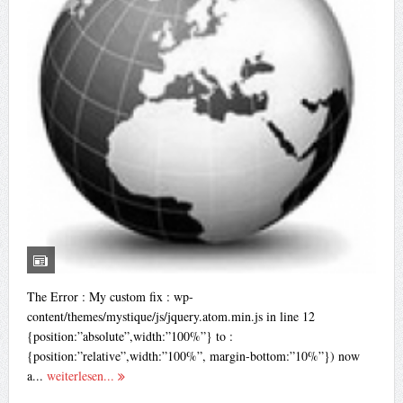
The Error : My custom fix : wp-
content/themes/mystique/js/jquery.atom.min.js in line 12
{position:”absolute”,width:”100%”} to :
{position:”relative”,width:”100%”, margin-bottom:”10%”}) now
a...
weiterlesen...