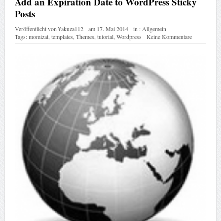
Add an Expiration Date to WordPress Sticky
Posts
Veröffentlicht von
¥akuza112
am
17. Mai 2014
in :
Allgemein
Tags:
momizat
,
templates
,
Themes
,
tutorial
,
Wordpress
Keine Kommentare