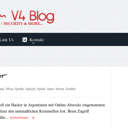
Link Us
Kontakt
er“
ann
,
Nbsp
,
Quelle
,
Spiegel
,
Spiele
,
Spur
,
Strom
,
Zombie
oll ein Hacker in Argentinien mit Online-Abzocke eingenommen
olizei den mutmaßlichen Kriminellen fest. Beim Zugriff
albe...
weiterlesen...