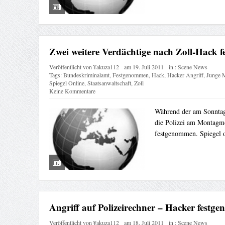
Zwei weitere Verdächtige nach Zoll-Hack
Veröffentlicht von
¥akuza112
am
19. Juli 2011
in :
Scene News
Tags:
Bundeskriminalamt
,
Festgenommen
,
Hack
,
Hacker Angriff
,
Junge 
Spiegel Online
,
Staatsanwaltschaft
,
Zoll
Keine Kommentare
Während der am Sonntag 
die Polizei am Montagm
festgenommen. Spiegel 
Angriff auf Polizeirechner – Hacker fest
Veröffentlicht von
¥akuza112
am
18. Juli 2011
in :
Scene News