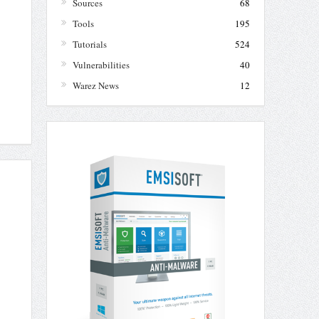
Sources
68
Tools
195
Tutorials
524
Vulnerabilities
40
Warez News
12