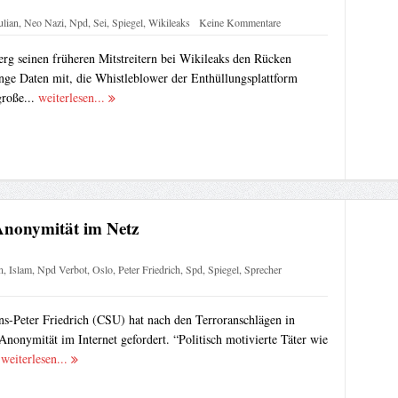
ulian
,
Neo Nazi
,
Npd
,
Sei
,
Spiegel
,
Wikileaks
Keine Kommentare
rg seinen früheren Mitstreitern bei Wikileaks den Rücken
nge Daten mit, die Whistleblower der Enthüllungsplattform
große...
weiterlesen...
 Anonymität im Netz
n
,
Islam
,
Npd Verbot
,
Oslo
,
Peter Friedrich
,
Spd
,
Spiegel
,
Sprecher
s-Peter Friedrich (CSU) hat nach den Terroranschlägen in
onymität im Internet gefordert. “Politisch motivierte Täter wie
.
weiterlesen...