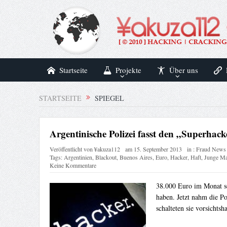
Startseite
Projekte
Über uns
STARTSEITE
SPIEGEL
Argentinische Polizei fasst den „Superhack
Veröffentlicht von
¥akuza112
am
15. September 2013
in :
Fraud News
Tags:
Argentinien
,
Blackout
,
Buenos Aires
,
Euro
,
Hacker
,
Haft
,
Junge M
Keine Kommentare
38.000 Euro im Monat s
haben. Jetzt nahm die P
schalteten sie vorsichtsh