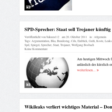
SPD-Sprecher: Staat soll Trojaner künftig 
Veröffentlicht von
¥akuza112
am
20. Oktober 2011
in :
Allgemein
Tags:
Argumentation
,
Bka
,
Bundestag
,
Cdu
,
Einblick
,
Gulli
,
Koste
,
Leaks
Spd
,
Spiegel
,
Sprecher
,
Staat
,
Trojaner
,
Wolfgang Bosbach
Keine Kommentare
Am heutigen Mittwoch fa
anlässlich des kürzlich e
weiterlesen...
Wikileaks verliert wichtiges Material – Do