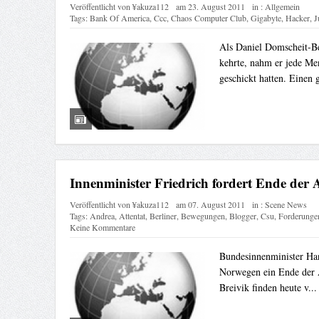
Veröffentlicht von
¥akuza112
am
23. August 2011
in :
Allgemein
Tags:
Bank Of America
,
Ccc
,
Chaos Computer Club
,
Gigabyte
,
Hacker
,
J
Als Daniel Domscheit-Be
kehrte, nahm er jede Me
geschickt hatten. Einen 
Innenminister Friedrich fordert Ende der
Veröffentlicht von
¥akuza112
am
07. August 2011
in :
Scene News
Tags:
Andrea
,
Attentat
,
Berliner
,
Bewegungen
,
Blogger
,
Csu
,
Forderunge
Keine Kommentare
Bundesinnenminister Han
Norwegen ein Ende der An
Breivik finden heute v..