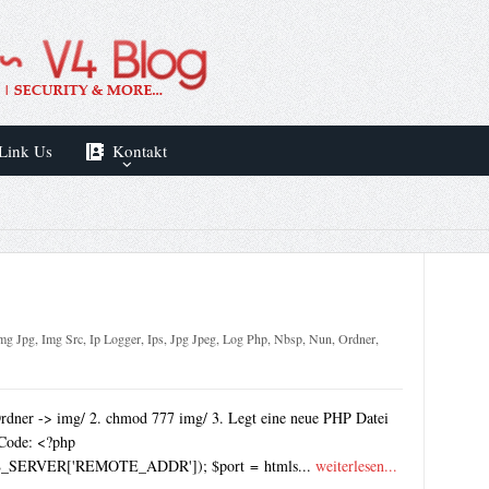
Link Us
Kontakt
mg Jpg
,
Img Src
,
Ip Logger
,
Ips
,
Jpg Jpeg
,
Log Php
,
Nbsp
,
Nun
,
Ordner
,
 Ordner -> img/ 2. chmod 777 img/ 3. Legt eine neue PHP Datei
Code: <?php
s($_SERVER['REMOTE_ADDR']); $port = htmls...
weiterlesen...