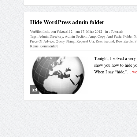
Hide WordPress admin folder
Veröffentlicht von
¥akuza112
am
17. März 2012
in :
Tutorials
Tags:
Admin Directory
,
Admin Section
,
Amp
,
Copy And Paste
,
Folder N
Piece Of Advice
,
Query String
,
Request Uri
,
Rewritecond
,
Rewriterule
,
S
Keine Kommentare
Tonight, I solved a very
show you how to hide you
When I say “hide,”...
we