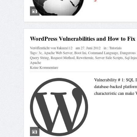
WordPress Vulnerabilities and How to Fi
Veröffentlicht von
¥akuza112
am
27. Juni 2012
in :
Tutorials
Tags:
3c
,
Apache Web Server
,
Boot Ini
,
Command Language
,
Dangerous 
Query String
,
Request Method
,
Rewriterule
,
Server Side Scripts
,
Sql Inje
Apache
Keine Kommentare
Vulnerability # 1: SQL 
database-backed platform
characteristic can make