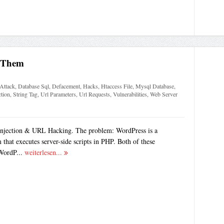
x Them
Attack
,
Database Sql
,
Defacement
,
Hacks
,
Htaccess File
,
Mysql Database
,
ction
,
String Tag
,
Url Parameters
,
Url Requests
,
Vulnerabilities
,
Web Server
Injection & URL Hacking. The problem: WordPress is a
 that executes server-side scripts in PHP. Both of these
 WordP...
weiterlesen...