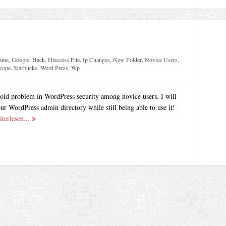
ame
,
Google
,
Hack
,
Htaccess File
,
Ip Changes
,
New Folder
,
Novice Users
,
cope
,
Starbucks
,
Word Press
,
Wp
 old problem in WordPress security among novice users. I will
r WordPress admin directory while still being able to use it!
iterlesen...