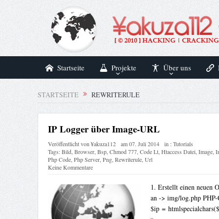
Startseite
Projekte
Über uns
STARTSEITE
REWRITERULE
IP Logger über Image-URL
Veröffentlicht von
¥akuza112
am
07. Juli 2014
in :
Tutorials
Tags:
Bild
,
Browser
,
Bsp
,
Chmod 777
,
Code Lt
,
Htaccess Datei
,
Image
,
I
Php Code
,
Php Server
,
Png
,
Rewriterule
,
Url
Keine Kommentare
1. Erstellt einen neuen
an -> img/log.php PHP-
$ip = htmlspecialchar