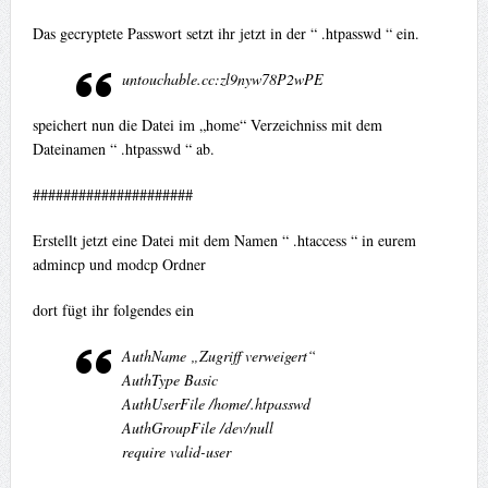
Das gecryptete Passwort setzt ihr jetzt in der “ .htpasswd “ ein.
untouchable.cc:zl9nyw78P2wPE
speichert nun die Datei im „home“ Verzeichniss mit dem
Dateinamen “ .htpasswd “ ab.
#####################
Erstellt jetzt eine Datei mit dem Namen “ .htaccess “ in eurem
admincp und modcp Ordner
dort fügt ihr folgendes ein
AuthName „Zugriff verweigert“
AuthType Basic
AuthUserFile /home/.htpasswd
AuthGroupFile /dev/null
require valid-user