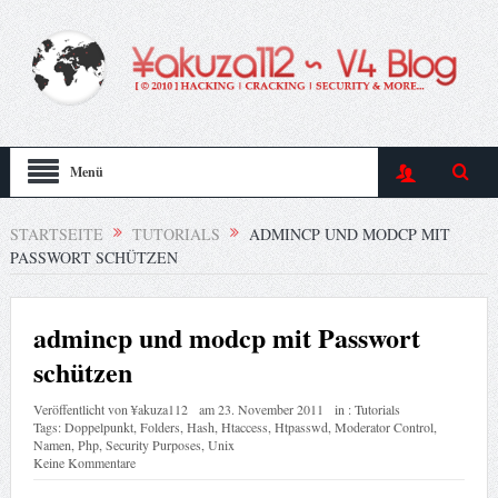
Menü
STARTSEITE
TUTORIALS
ADMINCP UND MODCP MIT
PASSWORT SCHÜTZEN
admincp und modcp mit Passwort
schützen
Veröffentlicht von
¥akuza112
am
23. November 2011
in :
Tutorials
Tags:
Doppelpunkt
,
Folders
,
Hash
,
Htaccess
,
Htpasswd
,
Moderator Control
,
Namen
,
Php
,
Security Purposes
,
Unix
Keine Kommentare