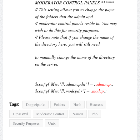
MODERATOR CONTROL PANELS ******
// This setting allows you to change the name
of the folders that the admin and
// moderator control panels reside in. You may
wish to do this for security purposes.
// Please note that if you change the name of
the directory here, you will still need
to manually change the name of the directory
on the server.
$config[‚Misc‘][‚admincpdir‘] = ‚
admincp
‚;
$config[‚Misc‘][‚modcpdir‘] = ‚
modcp
‚;
Tags:
Doppelpunkt
Folders
Hash
Htaccess
Htpasswd
Moderator Control
Namen
Php
Security Purposes
Unix