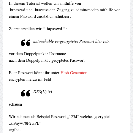
In diesem Tutorial wollen wir mithilfe von
.htpasswd und .htaccess den Zugang zu admin/modcp mithilfe von
einem Password zusätzlich schützen .
Zuerst erstellen wir “ .htpasswd “ :
untouchable.cc:gecryptetes Passwort hier rein
vor dem Doppelpunkt : Username
nach dem Doppelpunkt : gecyptetes Passwort
Euer Passwort könnt ihr unter
Hash Generator
encrypten hierzu im Feld
DES(Unix)
schauen
Wir nehmen als Beispiel Passwort „1234“ welches gecryptet
„zl9nyw78P2wPE“
ergibt..