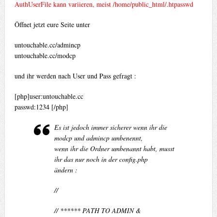
AuthUserFile kann variieren, meist /home/public_html/.htpasswd
Öffnet jetzt eure Seite unter
untouchable.cc/admincp
untouchable.cc/modcp
und ihr werden nach User und Pass gefragt :
[php]user:untouchable.cc
passwd:1234 [/php]
Es ist jedoch immer sicherer wenn ihr die
modcp und admincp umbenennt,
wenn ihr die Ordner umbenannt habt, musst
ihr das nur noch in der config.php
ändern :
//
// ****** PATH TO ADMIN &