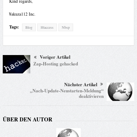
Kind regards,
¥akuza112 Inc.
Tags:
Blog
Htaccess
Nbsp
Voriger Artikel
Zap-Hosting gehacked
Nächster Artikel
„Nach-Update-Neustarten-Meldung“
deaktivieren
ÜBER DEN AUTOR