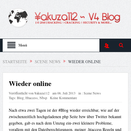
Menü
STARTSEITE
SCENE NEWS
WIEDER ONLINE
Wieder online
Veröffentlicht von
¥akuza112
am
06. Juli 2013
in :
Scene News
Tags:
Blog
,
Htaccess
,
Nbsp
Keine Kommentare
Nach etwa zwei Tagen ist der #Blog wieder erreichbar, wie auf der
zwischenzeitlich hochgeladenen php Seite bzw über Twitter bekannt
gegeben, gab es nach dem Umzug ein-zwei kleinere Probleme,
vorallem mit den Dateiberechtigungen, meiner .htaccess Regeln und