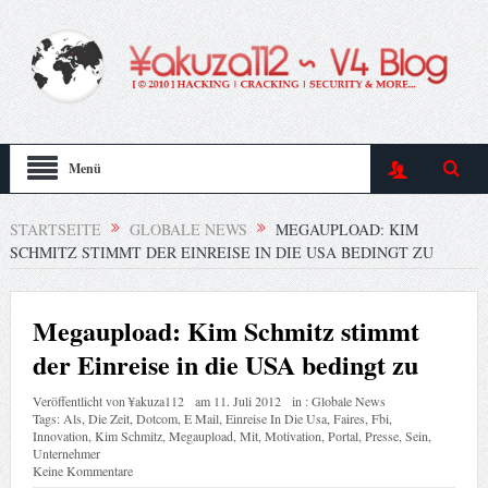
Menü
STARTSEITE
GLOBALE NEWS
MEGAUPLOAD: KIM
SCHMITZ STIMMT DER EINREISE IN DIE USA BEDINGT ZU
Megaupload: Kim Schmitz stimmt
der Einreise in die USA bedingt zu
Veröffentlicht von
¥akuza112
am
11. Juli 2012
in :
Globale News
Tags:
Als
,
Die Zeit
,
Dotcom
,
E Mail
,
Einreise In Die Usa
,
Faires
,
Fbi
,
Innovation
,
Kim Schmitz
,
Megaupload
,
Mit
,
Motivation
,
Portal
,
Presse
,
Sein
,
Unternehmer
Keine Kommentare