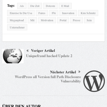
Tags:
Als
Die Zeit
Dotcom
E Mail
Einreise In Die Usa
Faires
Fbi
Innovation
Kim Schmitz
Megaupload
Mit
Motivation
Portal
Presse
Sein
Unternehmer
Voriger Artikel
Uniquefraud hacked Update 2
Nächster Artikel
WordPress all Version full Path Disclosure
Vulnerability
ÜBER DEN AUTOR