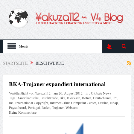
Menü
STARTSEITE
BESCHWERDE
BKA-Trojaner expandiert international
Veröffentlicht von
¥akuza112
am
20. August 2012
in :
Globale News
Tags:
Amerikanische
,
Beschwerde
,
Bka
,
Blockade
,
Botnet
,
Deutschland
,
Fbi
,
Ins
,
International Copyright
,
Internet Crime Complaint Center
,
Lawine
,
Nbsp
,
Paysafecard
,
Portugal
,
Rufen
,
Trojaner
,
Webcam
Keine Kommentare