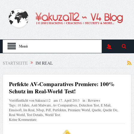
Menü
STARTSEITE
IM REAL
Perfekte AV-Comparatives Premiere: 100%
Schutz im Real-World Test!
Veröffentlicht von
¥akuza112
am
17. April 2013
in :
Reviews
Tags:
10 Jahre
,
Anti Malware
,
Av Comparatives
,
Detection Test
,
E Mail
,
Emsisoft
,
Im Real
,
Nbsp
,
Pdf
,
Perfekten
,
Premiere World
,
Quelle
,
Quelle De
,
Real World
,
Test Details
,
World Test
Keine Kommentare