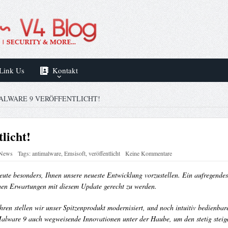
Link Us
Kontakt
ALWARE 9 VERÖFFENTLICHT!
licht!
 News
Tags:
antimalware
,
Emsisoft
,
veröffentlicht
Keine Kommentare
eute besonders, Ihnen unsere neueste Entwicklung vorzustellen. Ein aufregende
ohen Erwartungen mit diesem Update gerecht zu werden.
hren stellen wir unser Spitzenprodukt modernisiert, und noch intuitiv bedienba
i-Malware 9 auch wegweisende Innovationen unter der Haube, um den stetig ste