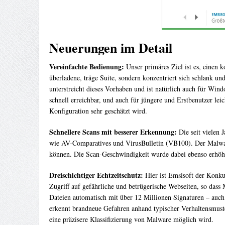
Neuerungen im Detail
Vereinfachte Bedienung:
Unser primäres Ziel ist es, einen 
überladene, träge Suite, sondern konzentriert sich schlank u
unterstreicht dieses Vorhaben und ist natürlich auch für Wi
schnell erreichbar, und auch für jüngere und Erstbenutzer lei
Konfiguration sehr geschätzt wird.
Schnellere Scans mit besserer Erkennung:
Die seit vielen
wie AV-Comparatives und VirusBulletin (VB100). Der Malware-
können. Die Scan-Geschwindigkeit wurde dabei ebenso erhöh
Dreischichtiger Echtzeitschutz:
Hier ist Emsisoft der Konk
Zugriff auf gefährliche und betrügerische Webseiten, so dass
Dateien automatisch mit über 12 Millionen Signaturen – auch
erkennt brandneue Gefahren anhand typischer Verhaltensmuste
eine präzisere Klassifizierung von Malware möglich wird.