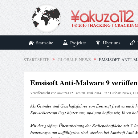
Startseite
Projekte
Über uns
STARTSEITE
GLOBALE NEWS
EMSISOFT ANTI-M
Emsisoft Anti-Malware 9 veröffent
Veröffentlicht von
¥akuza112
am
20. Juni 2014
in :
Globale News
,
IT
Als Gründer und Geschäftsführer von Emsisoft freut es mich h
Entwicklerteam liegt hinter uns, und nun hoffen wir, Ihren h
Mit der größten Überarbeitung der Bedienoberfläche seit 7 Ja
Neuerungen am auffälligsten sind, stecken bei Emsisoft Ant