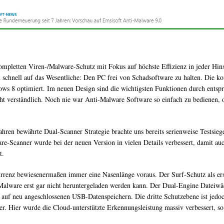
kompletten Viren-/Malware-Schutz mit Fokus auf höchste Effizienz in jeder Hins
nd schnell auf das Wesentliche: Den PC frei von Schadsoftware zu halten. Die k
ndows 8 optimiert. Im neuen Design sind die wichtigsten Funktionen durch ents
cht verständlich. Noch nie war Anti-Malware Software so einfach zu bedienen, o
 Jahren bewährte Dual-Scanner Strategie brachte uns bereits serienweise Testsi
Scanner wurde bei der neuen Version in vielen Details verbessert, damit auc
t.
urrenz bewiesenermaßen immer eine Nasenlänge voraus. Der Surf-Schutz als ers
 Malware erst gar nicht heruntergeladen werden kann. Der Dual-Engine Dateiwäc
 auf neu angeschlossenen USB-Datenspeichern. Die dritte Schutzebene ist jedoc
r. Hier wurde die Cloud-unterstützte Erkennungsleistung massiv verbessert, 