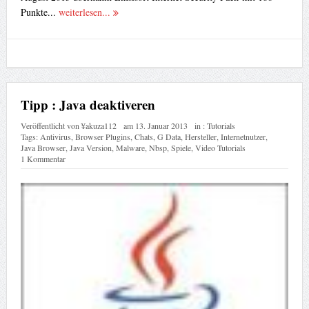
Punkte...
weiterlesen...
Tipp : Java deaktiveren
Veröffentlicht von
¥akuza112
am
13. Januar 2013
in :
Tutorials
Tags:
Antivirus
,
Browser Plugins
,
Chats
,
G Data
,
Hersteller
,
Internetnutzer
,
Java Browser
,
Java Version
,
Malware
,
Nbsp
,
Spiele
,
Video Tutorials
1 Kommentar