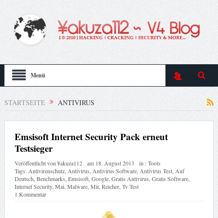
Menü
STARTSEITE
ANTIVIRUS
Emsisoft Internet Security Pack erneut
Testsieger
Veröffentlicht von
¥akuza112
am
18. August 2013
in :
Tools
Tags:
Antivirenschutz
,
Antivirus
,
Antivirus Software
,
Antivirus Test
,
Auf
Deutsch
,
Benchmarks
,
Emsisoft
,
Google
,
Gratis Antivirus
,
Gratis Software
,
Internet Security
,
Mai
,
Malware
,
Mit
,
Reicher
,
Tv Test
1 Kommentar