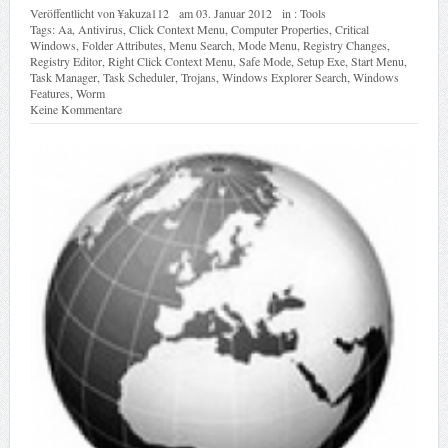
Veröffentlicht von
¥akuza112
am
03. Januar 2012
in :
Tools
Tags:
Aa
,
Antivirus
,
Click Context Menu
,
Computer Properties
,
Critical
Windows
,
Folder Attributes
,
Menu Search
,
Mode Menu
,
Registry Changes
,
Registry Editor
,
Right Click Context Menu
,
Safe Mode
,
Setup Exe
,
Start Menu
,
Task Manager
,
Task Scheduler
,
Trojans
,
Windows Explorer Search
,
Windows
Features
,
Worm
Keine Kommentare