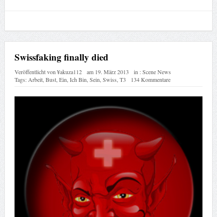
Swissfaking finally died
Veröffentlicht von
¥akuza112
am
19. März 2013
in :
Scene News
Tags:
Arbeit
,
Bust
,
Ein
,
Ich Bin
,
Sein
,
Swiss
,
T3
134 Kommentare