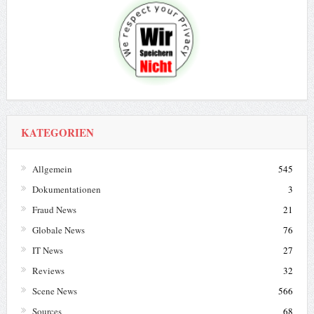
KATEGORIEN
Allgemein
545
Dokumentationen
3
Fraud News
21
Globale News
76
IT News
27
Reviews
32
Scene News
566
Sources
68