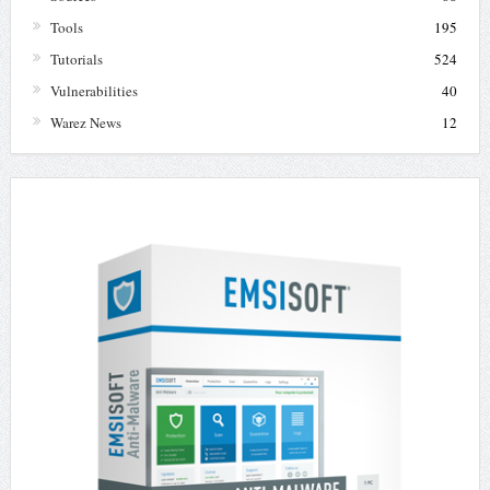
Tools
195
Tutorials
524
Vulnerabilities
40
Warez News
12