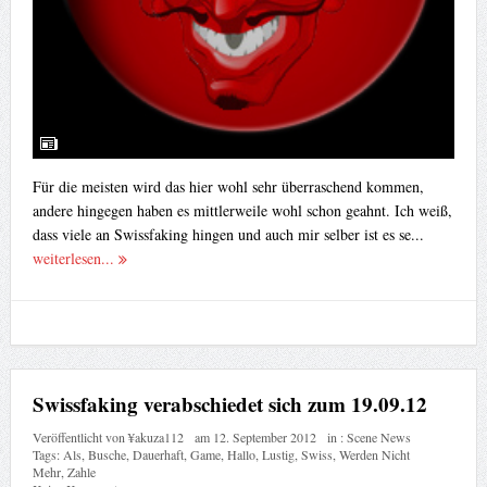
Für die meisten wird das hier wohl sehr überraschend kommen,
andere hingegen haben es mittlerweile wohl schon geahnt. Ich weiß,
dass viele an Swissfaking hingen und auch mir selber ist es se...
weiterlesen...
Swissfaking verabschiedet sich zum 19.09.12
Veröffentlicht von
¥akuza112
am
12. September 2012
in :
Scene News
Tags:
Als
,
Busche
,
Dauerhaft
,
Game
,
Hallo
,
Lustig
,
Swiss
,
Werden Nicht
Mehr
,
Zahle