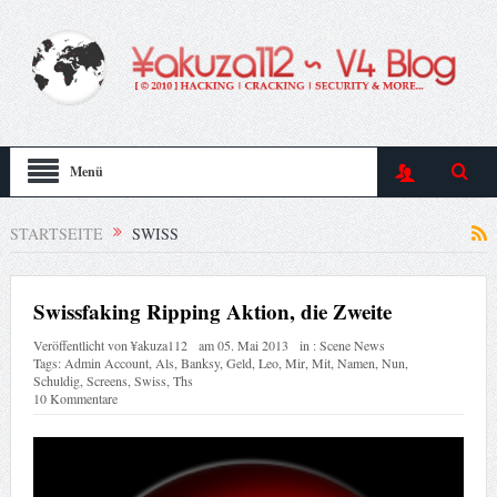
Menü
STARTSEITE
SWISS
Swissfaking Ripping Aktion, die Zweite
Veröffentlicht von
¥akuza112
am
05. Mai 2013
in :
Scene News
Tags:
Admin Account
,
Als
,
Banksy
,
Geld
,
Leo
,
Mir
,
Mit
,
Namen
,
Nun
,
Schuldig
,
Screens
,
Swiss
,
Ths
10 Kommentare