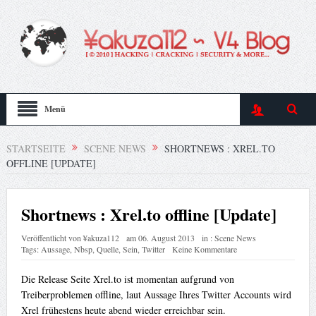
Menü
STARTSEITE
SCENE NEWS
SHORTNEWS : XREL.TO
OFFLINE [UPDATE]
Shortnews : Xrel.to offline [Update]
Veröffentlicht von
¥akuza112
am
06. August 2013
in :
Scene News
Tags:
Aussage
,
Nbsp
,
Quelle
,
Sein
,
Twitter
Keine Kommentare
Die Release Seite Xrel.to ist momentan aufgrund von
Treiberproblemen offline, laut Aussage Ihres Twitter Accounts wird
Xrel frühestens heute abend wieder erreichbar sein.