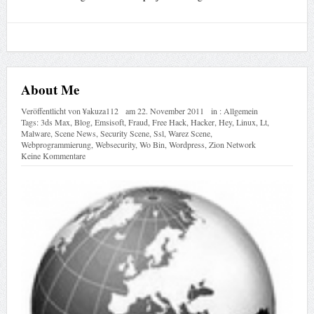
About Me
Veröffentlicht von
¥akuza112
am
22. November 2011
in :
Allgemein
Tags:
3ds Max
,
Blog
,
Emsisoft
,
Fraud
,
Free Hack
,
Hacker
,
Hey
,
Linux
,
Lt
,
Malware
,
Scene News
,
Security Scene
,
Ssl
,
Warez Scene
,
Webprogrammierung
,
Websecurity
,
Wo Bin
,
Wordpress
,
Zion Network
Keine Kommentare