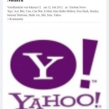
Veröffentlicht von
¥akuza112
am
12. Juli 2012
in :
Globale News
Tags:
Aol
,
Bbc
,
Cnn
,
Cnn War
,
E Mail
,
Eine Halbe Million
,
Free Hack
,
Hacker
,
Internet Telefonie
,
Mehr Als
,
Mit
,
Sein
,
Yahoo
1 Kommentar