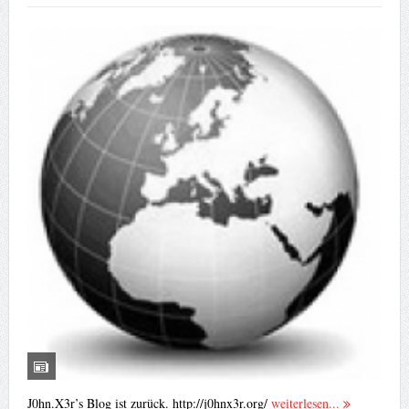
J0hn.X3r’s Blog ist zurück. http://j0hnx3r.org/
weiterlesen...