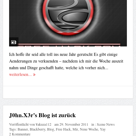
Ich hoffe ihr seid alle toll ins neue Jahr gerutscht Es gibt einige
Aenderungen zu verkuenden – nachdem ich mir die Woche auszeit
nahm und Dinge geschafft hatte, welche ich vorher nich...
weiterlesen...
J0hn.X3r’s Blog ist zurück
Veröffentlicht von
¥akuza112
am
29. November 2011
in :
Scene News
Tags:
Banner
,
Blackberry
,
Blog
,
Free Hack
,
Mir
,
Neue Woche
,
Yay
2 Kommentare