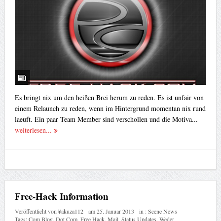
Es bringt nix um den heißen Brei herum zu reden. Es ist unfair von
einem Relaunch zu reden, wenn im Hintergrund momentan nix rund
laeuft. Ein paar Team Member sind verschollen und die Motiva...
weiterlesen...
Free-Hack Information
Veröffentlicht von
¥akuza112
am
25. Januar 2013
in :
Scene News
Tags:
Com Blog
,
Dot Com
,
Free Hack
,
Mail
,
Status Updates
,
Weder