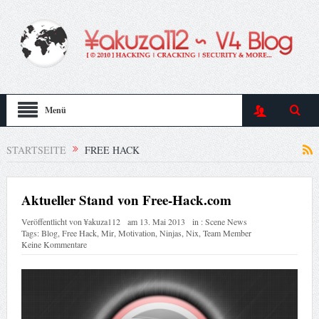
Menü
STARTSEITE
FREE HACK
Aktueller Stand von Free-Hack.com
Veröffentlicht von
¥akuza112
am
13. Mai 2013
in :
Scene News
Tags:
Blog
,
Free Hack
,
Mir
,
Motivation
,
Ninjas
,
Nix
,
Team Member
Keine Kommentare