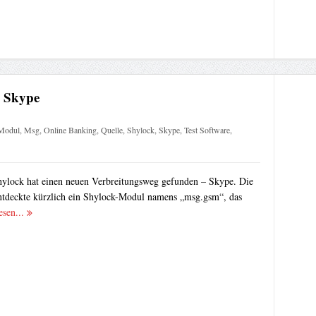
h Skype
Modul
,
Msg
,
Online Banking
,
Quelle
,
Shylock
,
Skype
,
Test Software
,
ylock hat einen neuen Verbreitungsweg gefunden – Skype. Die
ntdeckte kürzlich ein Shylock-Modul namens „msg.gsm“, das
esen...