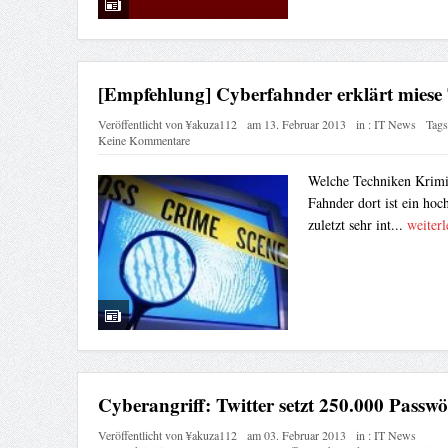
[Empfehlung] Cyberfahnder erklärt miese 
Veröffentlicht von
¥akuza112
am
13. Februar 2013
in :
IT News
Tags
Keine Kommentare
Welche Techniken Krimin
Fahnder dort ist ein ho
zuletzt sehr int...
weiterl
Cyberangriff: Twitter setzt 250.000 Passwö
Veröffentlicht von
¥akuza112
am
03. Februar 2013
in :
IT News