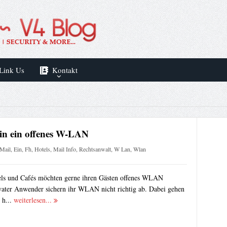
Link Us
Kontakt
in ein offenes W-LAN
Mail
,
Ein
,
Fh
,
Hotels
,
Mail Info
,
Rechtsanwalt
,
W Lan
,
Wlan
els und Cafés möchten gerne ihren Gästen offenes WLAN
ivater Anwender sichern ihr WLAN nicht richtig ab. Dabei gehen
 h...
weiterlesen...