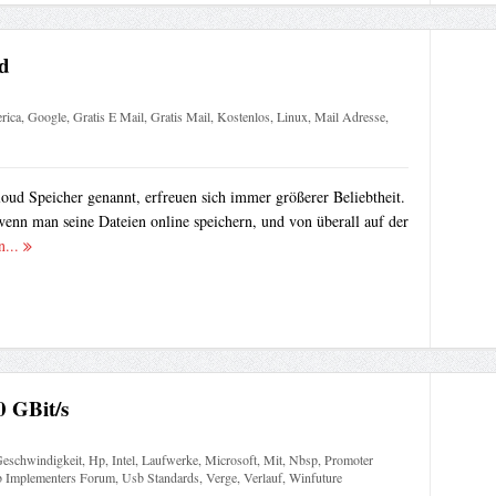
d
rica
,
Google
,
Gratis E Mail
,
Gratis Mail
,
Kostenlos
,
Linux
,
Mail Adresse
,
oud Speicher genannt, erfreuen sich immer größerer Beliebtheit.
 wenn man seine Dateien online speichern, und von überall auf der
n...
0 GBit/s
eschwindigkeit
,
Hp
,
Intel
,
Laufwerke
,
Microsoft
,
Mit
,
Nbsp
,
Promoter
 Implementers Forum
,
Usb Standards
,
Verge
,
Verlauf
,
Winfuture