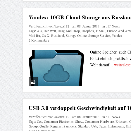
Yandex: 10GB Cloud Storage aus Russlan
Veröffentlicht von
¥akuza112
am
08. Januar 2013
in :
IT News
Tags:
Als
,
Der Welt
,
Drag And Drop
,
Dropbox
,
E Mail
,
Europe And Ame
Mail Ru
,
Os X
,
Russland
,
Storage Online
,
Storage Service
,
Yandex
2 Kommentare
Online Speicher, auch Cl
Es ist einfach praktisch
Welt darauf...
weiterlese
USB 3.0 verdoppelt Geschwindigkeit auf 1
Veröffentlicht von
¥akuza112
am
08. Januar 2013
in :
IT News
Tags:
Ces
,
Consumer Electronics Show
,
Consumer Hardware
,
Ericsson
,
G
Group
,
Quelle
,
Renesas
,
Saunders
,
Standard Usb
,
Texas Instruments
,
Usb
Keine Kommentare