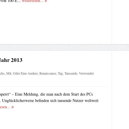
 von 100 E...
weiterlesen...
ahr 2013
cks
,
Mit
,
Oder Eine Andere
,
Renaissance
,
Tag
,
Tausende
,
Verwendet
perrt“ – Eine Meldung, die man nach dem Start des PCs
. Unglücklicherweise befinden sich tausende Nutzer weltweit
esen...