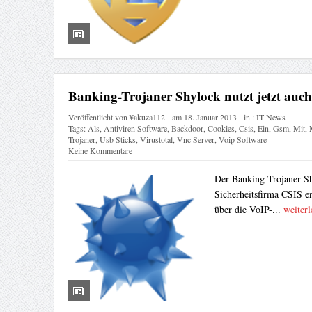
Banking-Trojaner Shylock nutzt jetzt auc
Veröffentlicht von
¥akuza112
am
18. Januar 2013
in :
IT News
Tags:
Als
,
Antiviren Software
,
Backdoor
,
Cookies
,
Csis
,
Ein
,
Gsm
,
Mit
,
Trojaner
,
Usb Sticks
,
Virustotal
,
Vnc Server
,
Voip Software
Keine Kommentare
Der Banking-Trojaner Sh
Sicherheitsfirma CSIS e
über die VoIP-...
weiterl