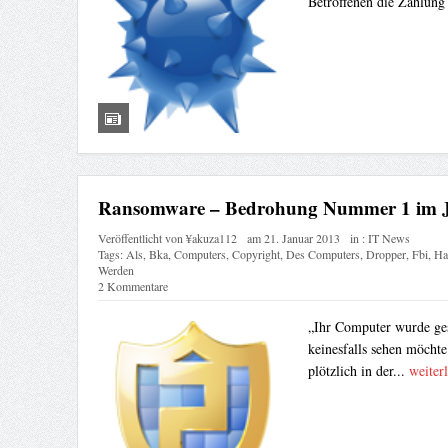
Betroffenen die Zahlung
Ransomware – Bedrohung Nummer 1 im J
Veröffentlicht von
¥akuza112
am
21. Januar 2013
in :
IT News
Tags:
Als
,
Bka
,
Computers
,
Copyright
,
Des Computers
,
Dropper
,
Fbi
,
Ha
Werden
2 Kommentare
„Ihr Computer wurde ges
keinesfalls sehen möchte
plötzlich in der...
weiterl