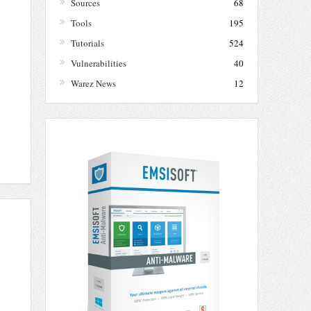
Sources
68
Tools
195
Tutorials
524
Vulnerabilities
40
Warez News
12