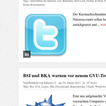
Tags:
AktivitäTen Im Internet
,
Als
,
Betreffen
,
Bob Lord
,
Dollar
,
E Mail
,
F
Keine Kommentare
Der Kurznachrichtendien
Nutzeraccounts sollen bet
zurückgesetzt und...
weit
BSI und BKA warnen vor neuem GVU-Tro
Veröffentlicht von
¥akuza112
am
30. Januar 2013
in :
IT News
Tags:
Bsi
,
Gvu
,
Logos
,
Mit
,
Paysafecard
,
Ransomware
,
Ukash
,
Windows
Eine neu aufgetauchte Va
verseuchten Computers s