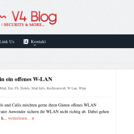
Link Us
Kontakt
in ein offenes W-LAN
Mail
,
Ein
,
Fh
,
Hotels
,
Mail Info
,
Rechtsanwalt
,
W Lan
,
Wlan
els und Cafés möchten gerne ihren Gästen offenes WLAN
ivater Anwender sichern ihr WLAN nicht richtig ab. Dabei gehen
 h...
weiterlesen...