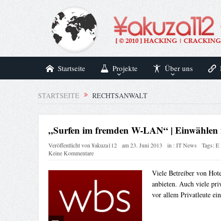
Startseite
Projekte
Über uns
STARTSEITE
RECHTSANWALT
„Surfen im fremden W-LAN“ | Einwählen 
Veröffentlicht von
¥akuza112
am
23. Juni 2013
in :
IT News
Tags:
E 
Keine Kommentare
Viele Betreiber von Hot
anbieten. Auch viele pr
vor allem Privatleute ein