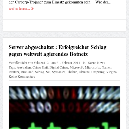
Server abgeschaltet : Erfolgreicher Schlag
gegen weltweit agierendes Botnetz
Veröffentlicht von
¥akuza112
am
21. Februar 2013
in :
Scene News
Tags:
Australien
,
Crime Unit
,
Digital Crime
,
Microsoft
,
Microsofts
,
Namen
,
Reuters
,
Russland
,
Schlag
,
Sei
,
Symantec
,
Thakur
,
Ukraine
,
Ursprung
,
Virgina
Keine Kommentare