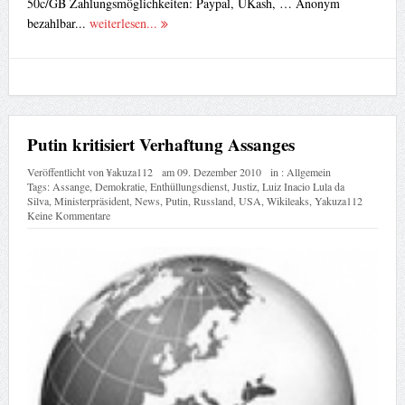
Putin kritisiert Verhaftung Assanges
Veröffentlicht von
¥akuza112
am
09. Dezember 2010
in :
Allgemein
Tags:
Assange
,
Demokratie
,
Enthüllungsdienst
,
Justiz
,
Luiz Inacio Lula da
Silva
,
Ministerpräsident
,
News
,
Putin
,
Russland
,
USA
,
Wikileaks
,
Yakuza112
Keine Kommentare