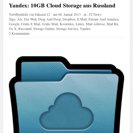
Tags:
Als
,
Der Welt
,
Drag And Drop
,
Dropbox
,
E Mail
,
Europe And America
,
Google
,
Gratis E Mail
,
Gratis Mail
,
Kostenlos
,
Linux
,
Mail Adresse
,
Mail Ru
,
Os X
,
Russland
,
Storage Online
,
Storage Service
,
Yandex
2 Kommentare