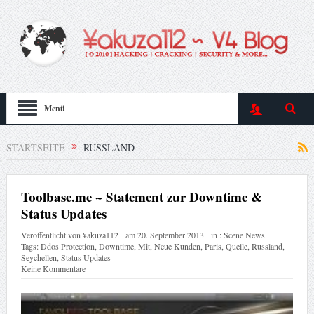
Menü
STARTSEITE
RUSSLAND
Toolbase.me ~ Statement zur Downtime &
Status Updates
Veröffentlicht von
¥akuza112
am
20. September 2013
in :
Scene News
Tags:
Ddos Protection
,
Downtime
,
Mit
,
Neue Kunden
,
Paris
,
Quelle
,
Russland
,
Seychellen
,
Status Updates
Keine Kommentare