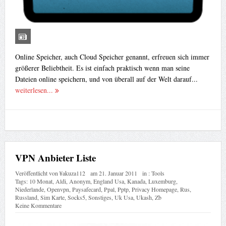
Online Speicher, auch Cloud Speicher genannt, erfreuen sich immer
größerer Beliebtheit. Es ist einfach praktisch wenn man seine
Dateien online speichern, und von überall auf der Welt darauf...
weiterlesen...
VPN Anbieter Liste
Veröffentlicht von
¥akuza112
am
21. Januar 2011
in :
Tools
Tags:
10 Monat
,
Aldi
,
Anonym
,
England Usa
,
Kanada
,
Luxemburg
,
Niederlande
,
Openvpn
,
Paysafecard
,
Ppal
,
Pptp
,
Privacy Homepage
,
Rus
,
Russland
,
Sim Karte
,
Socks5
,
Sonstiges
,
Uk Usa
,
Ukash
,
Zb
Keine Kommentare