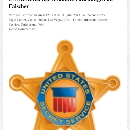
Tags:
Carder
,
Celtic
,
Dollar
,
Las Vegas
,
Nbsp
,
Quelle
,
Russland
,
Secret
Service
,
Untergrund
,
Welt
Keine Kommentare