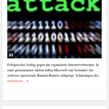
Erfolgreicher Schlag gegen das organisierte Internetverbrechen: In
einer gemeinsamen Aktion haben Microsoft und Symantec das
weltweit operierende Bamital-Botnetz stillgelegt. Schätzungen der...
weiterlesen...
Yandex: 10GB Cloud Storage aus Russland
Veröffentlicht von
¥akuza112
am
08. Januar 2013
in :
IT News