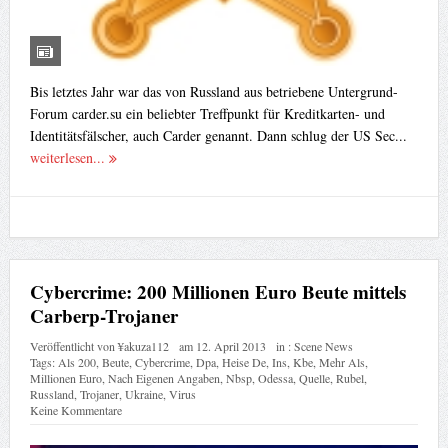
Bis letztes Jahr war das von Russland aus betriebene Untergrund-
Forum carder.su ein beliebter Treffpunkt für Kreditkarten- und
Identitätsfälscher, auch Carder genannt. Dann schlug der US Sec...
weiterlesen...
Cybercrime: 200 Millionen Euro Beute mittels
Carberp-Trojaner
Veröffentlicht von
¥akuza112
am
12. April 2013
in :
Scene News
Tags:
Als 200
,
Beute
,
Cybercrime
,
Dpa
,
Heise De
,
Ins
,
Kbe
,
Mehr Als
,
Millionen Euro
,
Nach Eigenen Angaben
,
Nbsp
,
Odessa
,
Quelle
,
Rubel
,
Russland
,
Trojaner
,
Ukraine
,
Virus
Keine Kommentare