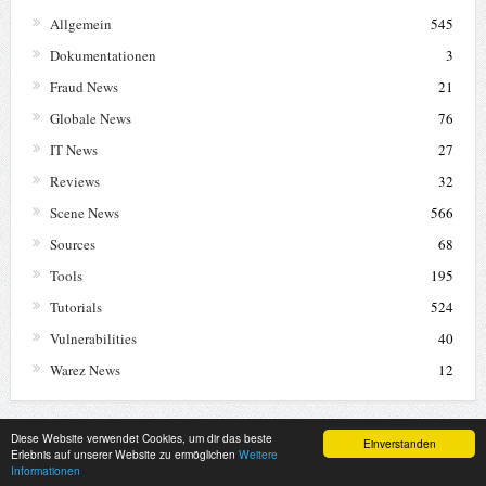
Fraud News
21
Globale News
76
IT News
27
Reviews
32
Scene News
566
Sources
68
Tools
195
Tutorials
524
Vulnerabilities
40
Warez News
12
Diese Website verwendet Cookies, um dir das beste
Einverstanden
Erlebnis auf unserer Website zu ermöglichen
Weitere
Informationen