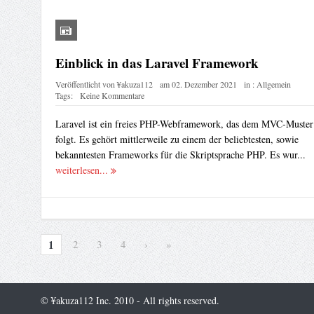
Einblick in das Laravel Framework
Veröffentlicht von
¥akuza112
am
02. Dezember 2021
in :
Allgemein
Tags:
Keine Kommentare
Laravel ist ein freies PHP-Webframework, das dem MVC-Muster
folgt. Es gehört mittlerweile zu einem der beliebtesten, sowie
bekanntesten Frameworks für die Skriptsprache PHP. Es wur...
weiterlesen...
1
2
3
4
›
»
© ¥akuza112 Inc. 2010 - All rights reserved.