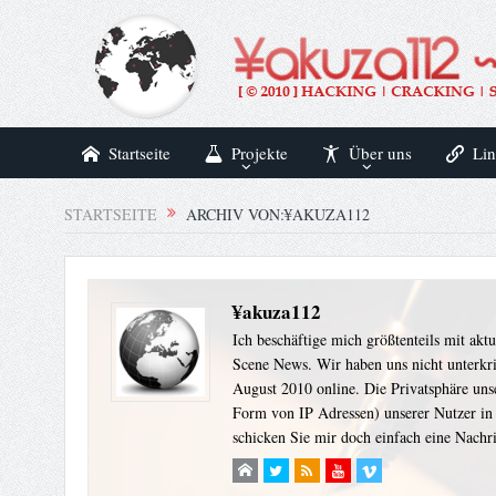
Startseite
Projekte
Über uns
Lin
STARTSEITE
ARCHIV VON:¥AKUZA112
¥akuza112
Ich beschäftige mich größtenteils mit ak
Scene News. Wir haben uns nicht unterkri
August 2010 online. Die Privatsphäre uns
Form von IP Adressen) unserer Nutzer in 
schicken Sie mir doch einfach eine Nachr