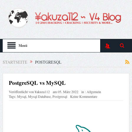
Menü
STARTSEITE
POSTGRESQL
PostgreSQL vs MySQL
Veröffentlicht von
¥akuza112
am
05. März 2022
in :
Allgemein
Tags:
Mysql
,
Mysql Database
,
Postgresql
Keine Kommentare