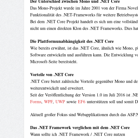
Der Unterschied zwischen Mono und .NET Core
Das Mono-Projekt wurde im Jahre 2001 von der Firma Novell i
Funktionalität des .NET-Frameworks für weitere Betriebssys
Bei dem .NET Core Projekt handelt es sich um eine vollstän
nicht um einen direkten Klon des .NET Frameworks. Dies hat z
Die Plattformunabhängigkeit des .NET Core
Wie bereits erwähnt, ist das .NET Core, ähnlich wie Mono, 
Software entwickeln und ausführen kann. Die Entwicklung v
Microsoft-Seite bereitsteht.
Vorteile von .NET Core
.NET Core bietet zahlreiche Vorteile gegenüber Mono und d
weiterentwickelt und erweitert.
Seit der Veröffentlichung der Version 1.0 im Juli 2016 ist .N
Forms
,
WPF
,
UWP
sowie
EF6
unterstützen soll und somit 
Aktuell großer Fokus sind Webapplikationen durch das ASP.
Das .NET Framework verglichen mit dem .NET Core
Wann sollte ich .NET Framework / .NET Core nutzen