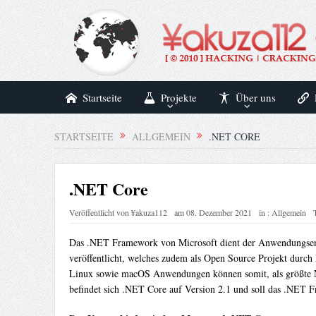
Startseite
Projekte
Über uns
STARTSEITE
ALLGEMEIN
.NET CORE
.NET Core
Veröffentlicht von
¥akuza112
am
08. Dezember 2021
in :
Allgemein
Das .NET Framework von Microsoft dient der Anwendungsent
veröffentlicht, welches zudem als Open Source Projekt dur
Linux sowie macOS Anwendungen können somit, als größte Ne
befindet sich .NET Core auf Version 2.1 und soll das .NET F