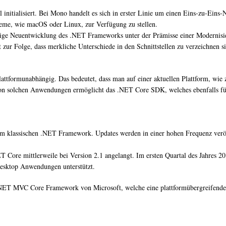
nitialisiert. Bei Mono handelt es sich in erster Linie um einen Eins-zu-Ein
teme, wie macOS oder Linux, zur Verfügung zu stellen.
dige Neuentwicklung des .NET Frameworks unter der Prämisse einer Modernisi
ur Folge, dass merkliche Unterschiede in den Schnittstellen zu verzeichnen s
plattformunabhängig. Das bedeutet, dass man auf einer aktuellen Plattform, w
on solchen Anwendungen ermöglicht das .NET Core SDK, welches ebenfalls für
em klassischen .NET Framework. Updates werden in einer hohen Frequenz verö
ET Core mittlerweile bei Version 2.1 angelangt. Im ersten Quartal des Jahres 2
Desktop Anwendungen unterstützt.
NET MVC Core Framework von Microsoft, welche eine plattformübergreifende W