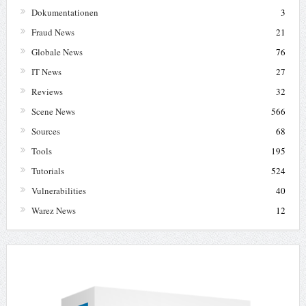
Dokumentationen
3
Fraud News
21
Globale News
76
IT News
27
Reviews
32
Scene News
566
Sources
68
Tools
195
Tutorials
524
Vulnerabilities
40
Warez News
12