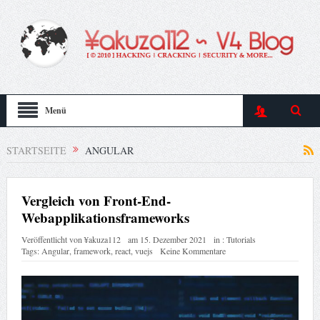
Menü
STARTSEITE
ANGULAR
Vergleich von Front-End-
Webapplikationsframeworks
Veröffentlicht von
¥akuza112
am
15. Dezember 2021
in :
Tutorials
Tags:
Angular
,
framework
,
react
,
vuejs
Keine Kommentare