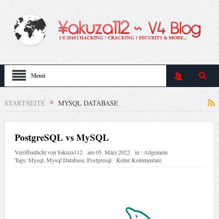
Menü
STARTSEITE
MYSQL DATABASE
PostgreSQL vs MySQL
Veröffentlicht von
¥akuza112
am
05. März 2022
in :
Allgemein
Tags:
Mysql
,
Mysql Database
,
Postgresql
Keine Kommentare