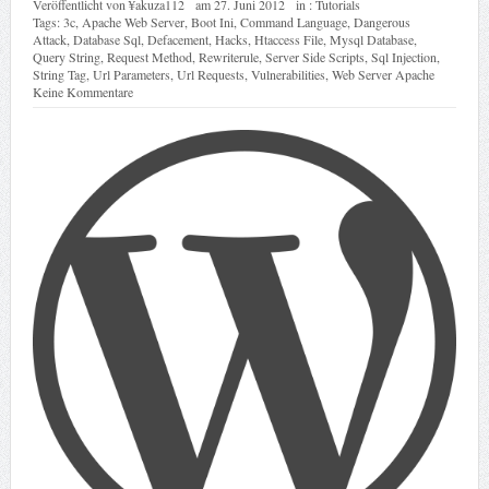
Veröffentlicht von
¥akuza112
am
27. Juni 2012
in :
Tutorials
Tags:
3c
,
Apache Web Server
,
Boot Ini
,
Command Language
,
Dangerous
Attack
,
Database Sql
,
Defacement
,
Hacks
,
Htaccess File
,
Mysql Database
,
Query String
,
Request Method
,
Rewriterule
,
Server Side Scripts
,
Sql Injection
,
String Tag
,
Url Parameters
,
Url Requests
,
Vulnerabilities
,
Web Server Apache
Keine Kommentare