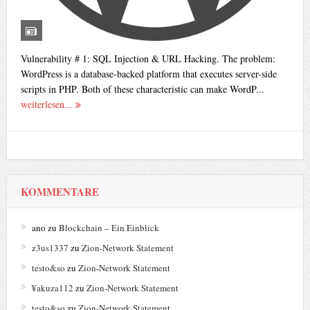
Vulnerability # 1: SQL Injection & URL Hacking. The problem:
WordPress is a database-backed platform that executes server-side
scripts in PHP. Both of these characteristic can make WordP...
weiterlesen...
KOMMENTARE
ano
zu
Blockchain – Ein Einblick
z3us1337
zu
Zion-Network Statement
testo&so
zu
Zion-Network Statement
¥akuza112
zu
Zion-Network Statement
testo&so
zu
Zion-Network Statement