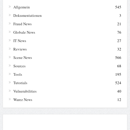
Allgemein
545
Dokumentationen
3
Fraud News
21
Globale News
76
IT News
27
Reviews
32
Scene News
566
Sources
68
Tools
195
Tutorials
524
Vulnerabilities
40
Warez News
12