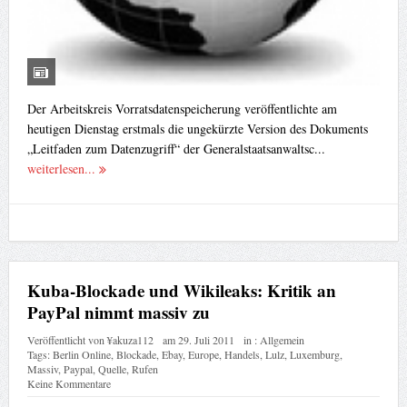
Der Arbeitskreis Vorratsdatenspeicherung veröffentlichte am
heutigen Dienstag erstmals die ungekürzte Version des Dokuments
„Leitfaden zum Datenzugriff“ der Generalstaatsanwaltsc...
weiterlesen...
Kuba-Blockade und Wikileaks: Kritik an
PayPal nimmt massiv zu
Veröffentlicht von
¥akuza112
am
29. Juli 2011
in :
Allgemein
Tags:
Berlin Online
,
Blockade
,
Ebay
,
Europe
,
Handels
,
Lulz
,
Luxemburg
,
Massiv
,
Paypal
,
Quelle
,
Rufen
Keine Kommentare