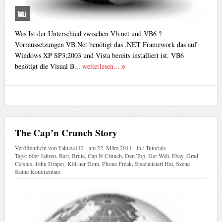
Was Ist der Unterschied zwischen Vb.net und VB6 ?
Vorraussetzungen VB.Net benötigt das .NET Framework das auf
Windows XP SP3;2003 und Vista bereits installiert ist. VB6
benötigt die Visual B...
weiterlesen...
The Cap’n Crunch Story
Veröffentlicht von
¥akuza112
am
22. März 2011
in :
Tutorials
Tags:
60er Jahren
,
Bart
,
Brute
,
Cap N Crunch
,
Den Top
,
Der Welt
,
Ebay
,
Grad
Celsius
,
John Draper
,
KöLner Dom
,
Phone Freak
,
Spezialisiert Hat
,
Szene
Keine Kommentare