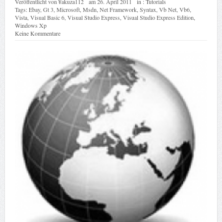
Veröffentlicht von
¥akuza112
am
26. April 2011
in :
Tutorials
Tags:
Ebay
,
Gt 3
,
Microsoft
,
Msdn
,
Net Framework
,
Syntax
,
Vb Net
,
Vb6
,
Vista
,
Visual Basic 6
,
Visual Studio Express
,
Visual Studio Express Edition
,
Windows Xp
Keine Kommentare