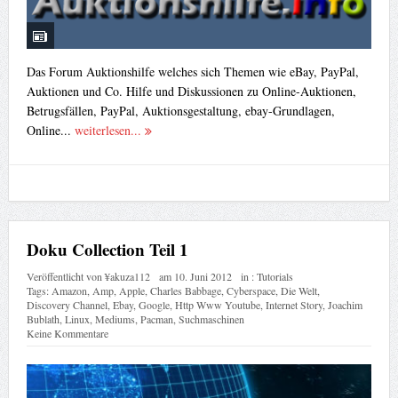
Das Forum Auktionshilfe welches sich Themen wie eBay, PayPal,
Auktionen und Co. Hilfe und Diskussionen zu Online-Auktionen,
Betrugsfällen, PayPal, Auktionsgestaltung, ebay-Grundlagen,
Online...
weiterlesen...
Doku Collection Teil 1
Veröffentlicht von
¥akuza112
am
10. Juni 2012
in :
Tutorials
Tags:
Amazon
,
Amp
,
Apple
,
Charles Babbage
,
Cyberspace
,
Die Welt
,
Discovery Channel
,
Ebay
,
Google
,
Http Www Youtube
,
Internet Story
,
Joachim
Bublath
,
Linux
,
Mediums
,
Pacman
,
Suchmaschinen
Keine Kommentare