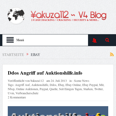
Menü
STARTSEITE
EBAY
Ddos Angriff auf Auktionshilfe.info
Veröffentlicht von
¥akuza112
am
24. Juli 2013
in :
Scene News
Tags:
Angriff Auf
,
Auktionshilfe
,
Ddos
,
Ebay
,
Ebay Online
,
Ebay Paypal
,
Mit
,
Nbsp
,
Online Auktionen
,
Paypal
,
Quelle
,
Seit Einigen Tagen
,
Starken
,
Twitter
,
Uvm
,
Verbraucherschutz
2 Kommentare