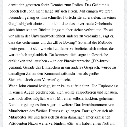
damit den gesetzten Stein Dennies zum Rollen. Das Geheimnis
jedoch ließ John nicht lange auf sich sitzen. Mit einigen weiteren
Freunden gelang es ihm schneller Fortschritte zu erzielen. In seiner
Gutgläubigkeit ahnte John nicht, dass das anvertraute Geheimnis
sich hinter seinem Rücken langsam aber sicher verbreitete. Es sei
vor allem der Unverantwortlichkeit anderer zu verdanken, sagt er,
dass das Geheimnis um das „Blue Boxing“ (so wird die Methode
heute genannt) sich wie ein Lauffeuer verbreitete. «Ich meine, das
war einfach unglaublich. Du konntest dich sogar in Gespräche
einklinken und lauschen» – in der Phreakersprache „Tab-Intro“
genannt. Gerade das Eintauchen in ein anderes Gespräch, wurde zu
damaligen Zeiten den Kommunikationsfirmen als großes
Sicherheitsloch zum Vorwurf gemacht.
Wenn John einmal loslegt, ist er kaum aufzuhalten. Die Euphorie ist
in seinen Augen geschrieben. «Ich wollte ausprobieren und schauen,
was noch alles möglich war». Mit einer selbsterhackten, geheimen
Nummer gelang es ihm sogar an weitere Durchwahlnummern von
Mitarbeitern des Weißen Hauses zu gelangen. Dort gab er sich als
Mitarbeiter aus und ließ sich zu dem damaligen amerikanischen
Präsidenten Nixon weiterverbinden: «Sir, wir haben einen Notfall.