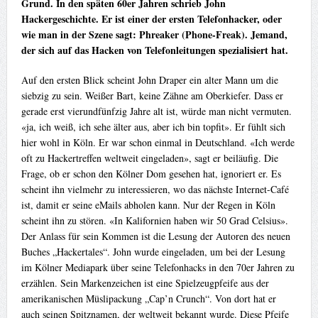
Grund. In den späten 60er Jahren schrieb John
Hackergeschichte. Er ist einer der ersten Telefonhacker, oder
wie man in der Szene sagt: Phreaker (Phone-Freak). Jemand,
der sich auf das Hacken von Telefonleitungen spezialisiert hat.
Auf den ersten Blick scheint John Draper ein alter Mann um die
siebzig zu sein. Weißer Bart, keine Zähne am Oberkiefer. Dass er
gerade erst vierundfünfzig Jahre alt ist, würde man nicht vermuten.
«ja, ich weiß, ich sehe älter aus, aber ich bin topfit». Er fühlt sich
hier wohl in Köln. Er war schon einmal in Deutschland. «Ich werde
oft zu Hackertreffen weltweit eingeladen», sagt er beiläufig. Die
Frage, ob er schon den Kölner Dom gesehen hat, ignoriert er. Es
scheint ihn vielmehr zu interessieren, wo das nächste Internet-Café
ist, damit er seine eMails abholen kann. Nur der Regen in Köln
scheint ihn zu stören. «In Kalifornien haben wir 50 Grad Celsius».
Der Anlass für sein Kommen ist die Lesung der Autoren des neuen
Buches „Hackertales“. John wurde eingeladen, um bei der Lesung
im Kölner Mediapark über seine Telefonhacks in den 70er Jahren zu
erzählen. Sein Markenzeichen ist eine Spielzeugpfeife aus der
amerikanischen Müslipackung „Cap’n Crunch“. Von dort hat er
auch seinen Spitznamen, der weltweit bekannt wurde. Diese Pfeife