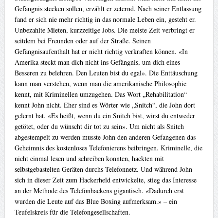
Gefängnis stecken sollen, erzählt er zeternd. Nach seiner Entlassung
fand er sich nie mehr richtig in das normale Leben ein, gesteht er.
Unbezahlte Mieten, kurzzeitige Jobs. Die meiste Zeit verbringt er
seitdem bei Freunden oder auf der Straße. Seinen
Gefängnisaufenthalt hat er nicht richtig verkraften können. «In
Amerika steckt man dich nicht ins Gefängnis, um dich eines
Besseren zu belehren. Den Leuten bist du egal». Die Enttäuschung
kann man verstehen, wenn man die amerikanische Philosophie
kennt, mit Kriminellen umzugehen. Das Wort „Rehabilitation“
kennt John nicht. Eher sind es Wörter wie „Snitch“, die John dort
gelernt hat. «Es heißt, wenn du ein Snitch bist, wirst du entweder
getötet, oder du wünscht dir tot zu sein». Um nicht als Snitch
abgestempelt zu werden musste John den anderen Gefangenen das
Geheimnis des kostenloses Telefonierens beibringen. Kriminelle, die
nicht einmal lesen und schreiben konnten, hackten mit
selbstgebastelten Geräten durchs Telefonnetz. Und während John
sich in dieser Zeit zum Hackerheld entwickelte, stieg das Interesse
an der Methode des Telefonhackens gigantisch. «Dadurch erst
wurden die Leute auf das Blue Boxing aufmerksam.» – ein
Teufelskreis für die Telefongesellschaften.