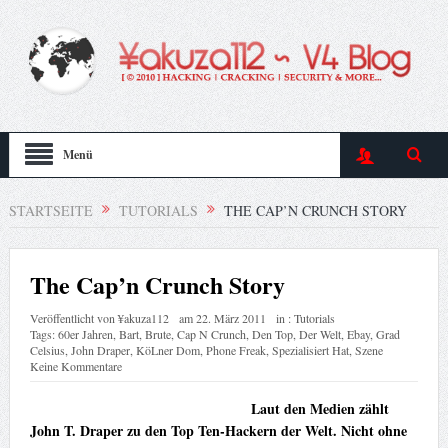
Menü
STARTSEITE
TUTORIALS
THE CAP’N CRUNCH STORY
The Cap’n Crunch Story
Veröffentlicht von
¥akuza112
am
22. März 2011
in :
Tutorials
Tags:
60er Jahren
,
Bart
,
Brute
,
Cap N Crunch
,
Den Top
,
Der Welt
,
Ebay
,
Grad
Celsius
,
John Draper
,
KöLner Dom
,
Phone Freak
,
Spezialisiert Hat
,
Szene
Keine Kommentare
Laut den Medien zählt
John T. Draper zu den Top Ten-Hackern der Welt. Nicht ohne