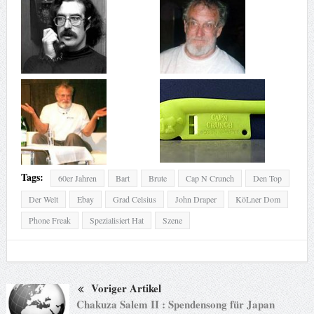
Tags:
60er Jahren
Bart
Brute
Cap N Crunch
Den Top
Der Welt
Ebay
Grad Celsius
John Draper
KöLner Dom
Phone Freak
Spezialisiert Hat
Szene
Voriger Artikel
Chakuza Salem II : Spendensong für Japan