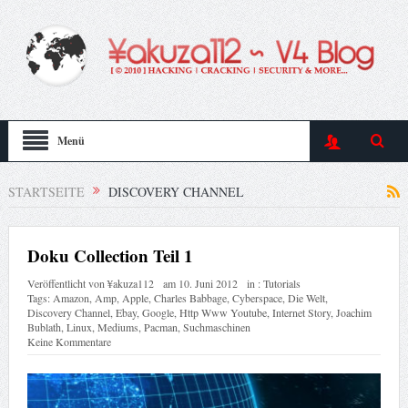
Menü
STARTSEITE
DISCOVERY CHANNEL
Doku Collection Teil 1
Veröffentlicht von
¥akuza112
am
10. Juni 2012
in :
Tutorials
Tags:
Amazon
,
Amp
,
Apple
,
Charles Babbage
,
Cyberspace
,
Die Welt
,
Discovery Channel
,
Ebay
,
Google
,
Http Www Youtube
,
Internet Story
,
Joachim
Bublath
,
Linux
,
Mediums
,
Pacman
,
Suchmaschinen
Keine Kommentare