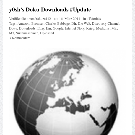
y0sh’s Doku Downloads #Update
Veröffentlicht von
¥akuza112
am
16. März 2011
in :
Tutorials
Tags:
Amazon
,
Browser
,
Charles Babbage
,
Dh
,
Die Welt
,
Discovery Channel
,
Doku
,
Downloads
,
Ebay
,
Ein
,
Google
,
Internet Story
,
Krieg
,
Mediums
,
Mir
,
Mit
,
Suchmaschinen
,
Uploaded
3 Kommentare