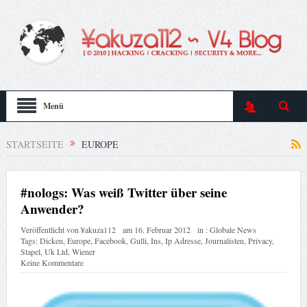
Menü
STARTSEITE
EUROPE
#nologs: Was weiß Twitter über seine
Anwender?
Veröffentlicht von
¥akuza112
am
16. Februar 2012
in :
Globale News
Tags:
Dicken
,
Europe
,
Facebook
,
Gulli
,
Ins
,
Ip Adresse
,
Journalisten
,
Privacy
,
Stapel
,
Uk Ltd
,
Wiener
Keine Kommentare