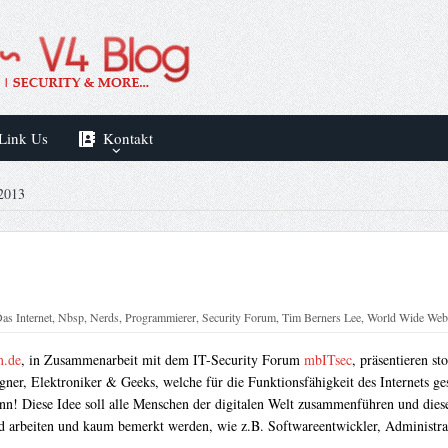
Link Us
Kontakt
013
Das Internet
,
Nbsp
,
Nerds
,
Programmierer
,
Security Forum
,
Tim Berners Lee
,
World Wide Web
m.de
, in Zusammenarbeit mit dem IT-Security Forum
mbITsec
, präsentieren st
gner, Elektroniker & Geeks, welche für die Funktionsfähigkeit des Internets ges
kann! Diese Idee soll alle Menschen der digitalen Welt zusammenführen und die
nd arbeiten und kaum bemerkt werden, wie z.B. Softwareentwickler, Administrat