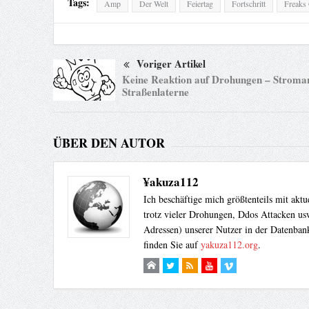
Tags:
Amp
Der Welt
Feiertag
Fortschritt
Freaks
Voriger Artikel
Keine Reaktion auf Drohungen – Stroman
Straßenlaterne
ÜBER DEN AUTOR
¥akuza112
Ich beschäftige mich größtenteils mit akt
trotz vieler Drohungen, Ddos Attacken usw
Adressen) unserer Nutzer in der Datenbank
finden Sie auf
yakuza112.org
.