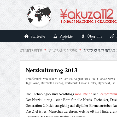
Startseite
Projekte
Über uns
STARTSEITE
GLOBALE NEWS
NETZKULTURTAG 2
Netzkulturtag 2013
Veröffentlicht von
¥akuza112
am
04. August 2013
in :
Globale News
Tags:
Amp
,
Der Welt
,
Feiertag
,
Fortschritt
,
Freaks Geeks
,
Hypertext
,
Ist 
Die Technologie- und Nerdblogs
mbITme.de
and
leetpremiu
Der Netzkulturtag – eine Ehre für alle Nerds, Techniker, Desi
Generation 2.0 sich ausgiebig auf digitaler Ebene austoben 
Das Ziel ist es, Menschen zu ehren, welche oft im Hintergru
kostenlos der Welt zur Verfügung stellen.