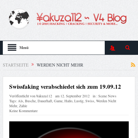
Menü
STARTSEITE
WERDEN NICHT MEHR
Swissfaking verabschiedet sich zum 19.09.12
Veröffentlicht von
¥akuza112
am
12. September 2012
in :
Scene News
Tags:
Als
,
Busche
,
Dauerhaft
,
Game
,
Hallo
,
Lustig
,
Swiss
,
Werden Nicht
Mehr
,
Zahle
Keine Kommentare