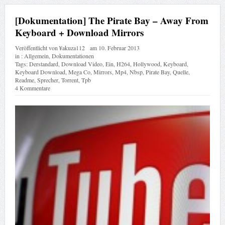
[Dokumentation] The Pirate Bay – Away From
Keyboard + Download Mirrors
Veröffentlicht von
¥akuza112
am
10. Februar 2013
in :
Allgemein
,
Dokumentationen
Tags:
Derstandard
,
Download Video
,
Ein
,
H264
,
Hollywood
,
Keyboard
,
Keyboard Download
,
Mega Co
,
Mirrors
,
Mp4
,
Nbsp
,
Pirate Bay
,
Quelle
,
Readme
,
Sprecher
,
Torrent
,
Tpb
4 Kommentare