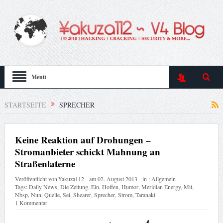
Menü
STARTSEITE
SPRECHER
Keine Reaktion auf Drohungen –
Stromanbieter schickt Mahnung an
Straßenlaterne
Veröffentlicht von
¥akuza112
am
02. August 2013
in :
Allgemein
Tags:
Daily News
,
Die Zeitung
,
Ein
,
Hoffen
,
Humor
,
Meridian Energy
,
Mit
,
Nbsp
,
Nun
,
Quelle
,
Sei
,
Shearer
,
Sprecher
,
Strom
,
Taranaki
1 Kommentar