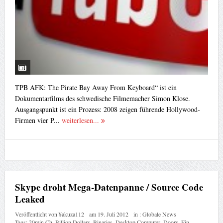
TPB AFK: The Pirate Bay Away From Keyboard“ ist ein
Dokumentarfilms des schwedische Filmemacher Simon Klose.
Ausgangspunkt ist ein Prozess: 2008 zeigen führende Hollywood-
Firmen vier P...
weiterlesen...
Skype droht Mega-Datenpanne / Source Code
Leaked
Veröffentlicht von
¥akuza112
am
19. Juli 2012
in :
Globale News
Tags:
20min Ch
,
Billion Dollars
,
Binaries
,
Desktop Computer
,
Doors
,
Ein
,