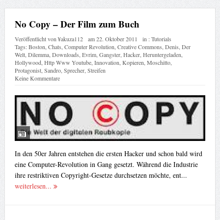
No Copy – Der Film zum Buch
Veröffentlicht von
¥akuza112
am
22. Oktober 2011
in :
Tutorials
Tags:
Boston
,
Chats
,
Computer Revolution
,
Creative Commons
,
Denis
,
Der
Welt
,
Dilemma
,
Downloads
,
Evrim
,
Gangster
,
Hacker
,
Heruntergeladen
,
Hollywood
,
Http Www Youtube
,
Innovation
,
Kopieren
,
Moschitto
,
Protagonist
,
Sandro
,
Sprecher
,
Streifen
Keine Kommentare
In den 50er Jahren entstehen die ersten Hacker und schon bald wird
eine Computer-Revolution in Gang gesetzt. Während die Industrie
ihre restriktiven Copyright-Gesetze durchsetzen möchte, ent...
weiterlesen...