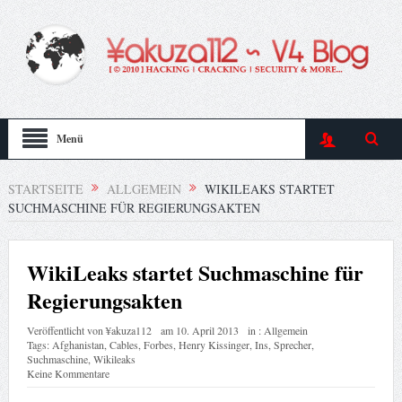
Menü
STARTSEITE
ALLGEMEIN
WIKILEAKS STARTET
SUCHMASCHINE FÜR REGIERUNGSAKTEN
WikiLeaks startet Suchmaschine für
Regierungsakten
Veröffentlicht von
¥akuza112
am
10. April 2013
in :
Allgemein
Tags:
Afghanistan
,
Cables
,
Forbes
,
Henry Kissinger
,
Ins
,
Sprecher
,
Suchmaschine
,
Wikileaks
Keine Kommentare