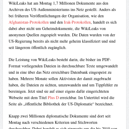
WikiLeaks hat am Montag 1,7 Millionen Dokumente aus den
Archiven des US-Außenministeriums ins Netz gestellt. Anders als
bei früheren Veröffentlichungen der Organisation, wie den
Afghanistan-Protokollen
und den
Irak-Protokollen
, handelt es sich
dabei aber nicht um Geheimdokumente, die WikiLeaks von
anonymen Quellen zugespielt wurden. Die Daten wurden von der
US-Regierung bereits als nicht mehr geheim klassifiziert und sind
seit längerem öffentlich zugänglich.
Die Leistung von WikiLeaks besteht darin, die bisher im PDF-
Format vorliegenden Dateien in durchsuchbare Texte umgewandelt
und in eine über das Netz erreichbare Datenbank eingespeist zu
haben. Mehrere Monate sollen Aktivisten der damit zugebracht
haben, die Dateien zu sichten, umzuwandeln und um Tippfehler zu
bereinigen. Jetzt sind sie auf einer eigens dafür eingerichteten
Webseite mit dem Titel
Plus D
erreichbar. Im Untertitel wird die
Seite als „öffentliche Bibliothek der US-Diplomatie“ bezeichnet.
Knapp zwei Millionen diplomatische Dokumente sind dort seit
Montag nach verschiedenen Kriterien und Stichworten
durchsuchbar. Dabei handelt es sich einerseits um die bis 2010 von