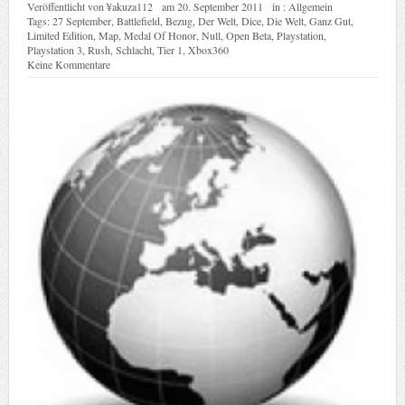
Veröffentlicht von
¥akuza112
am
20. September 2011
in :
Allgemein
Tags:
27 September
,
Battlefield
,
Bezug
,
Der Welt
,
Dice
,
Die Welt
,
Ganz Gut
,
Limited Edition
,
Map
,
Medal Of Honor
,
Null
,
Open Beta
,
Playstation
,
Playstation 3
,
Rush
,
Schlacht
,
Tier 1
,
Xbox360
Keine Kommentare