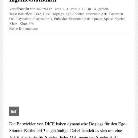
Veröffentlicht von
¥akuza112
am
01. August 2011
in :
Allgemein
Tags:
Battlefield 2142
,
Dice
,
Dogtags
,
Ego Shooter
,
Electronic Arts
,
Gamestar
De
,
Playstation
,
Playstation 3
,
Publisher Electronic Arts
,
Quelle
,
Spiele
,
Spieler
,
Xbox
,
Xbox 360
Keine Kommentare
Die Entwickler von DICE haben dynamische Dogtags für den Ego-
Shooter Battlefield 3 angekündigt. Dabei handelt es sich um eine
Art Visitenkarte für Spieler. Jedes Mal, wenn der Spieler stirbt...