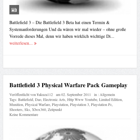
Battlefield 3 – Die Battlefield 3 Beta hat einen Termin &
Systemanforderungen Und da wären wir mal wieder – ohne große
Vorrede dieses Mal, denn wir haben wirklich wichtige Di...
weiterlesen...
Battlefield 3 Physical Warfare Pack Gameplay
Veröffentlicht von
¥akuza112
am
02. September 2011
in :
Allgemein
Tags:
Battlefield
,
Dao
,
Electronic Arts
,
Http Www Youtube
,
Limited Edition
,
Munition
,
Physical Warfare
,
Playstation
,
Playstation 3
,
Playstation Pc
,
Shooters
,
Sks
,
Xbox360
,
Zeitpunkt
Keine Kommentare