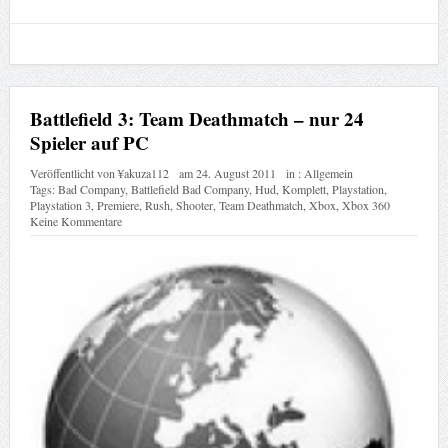
Battlefield 3: Team Deathmatch – nur 24
Spieler auf PC
Veröffentlicht von
¥akuza112
am
24. August 2011
in :
Allgemein
Tags:
Bad Company
,
Battlefield Bad Company
,
Hud
,
Komplett
,
Playstation
,
Playstation 3
,
Premiere
,
Rush
,
Shooter
,
Team Deathmatch
,
Xbox
,
Xbox 360
Keine Kommentare