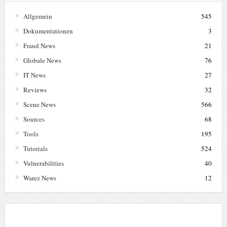
Allgemein
545
Dokumentationen
3
Fraud News
21
Globale News
76
IT News
27
Reviews
32
Scene News
566
Sources
68
Tools
195
Tutorials
524
Vulnerabilities
40
Warez News
12