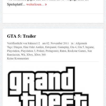
Spieleplattf...
weiterlesen...
GTA 5: Trailer
Veröffentlicht von
¥akuza112
am
02. November 2011
in :
Allgemein
Tags:
Dingen
,
Eine Oder Andere
,
Entspannt
,
Gameplay
,
Gta 4
,
Gta 5
,
Ingame
,
Playstation
,
Playstation 3
,
Polizei
,
Protagonist
,
Raten
,
Rockstar Games
,
Sau
Rauslassen
,
Wii
,
Xbox
,
Xbox 360
Keine Kommentare