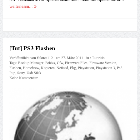
weiterlesen...
[Tut] PS3 Flashen
Veröffentlicht von
¥akuza112
am
27. März 2011
in :
Tutorials
Tags:
Backup Manager
,
Bricks
,
Cfw
,
Firmware Files
,
Firmware Version
,
Flashen
,
Homebrew
,
Kopieren
,
Netload
,
Pkg
,
Playstation
,
Playstation 3
,
Ps3
,
Pup
,
Sony
,
Usb Stick
Keine Kommentare