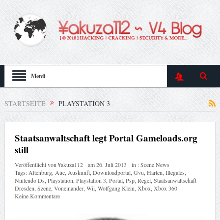
Menü
STARTSEITE
PLAYSTATION 3
Staatsanwaltschaft legt Portal Gameloads.org
still
Veröffentlicht von
¥akuza112
am
26. Juli 2013
in :
Scene News
Tags:
Altenburg
,
Auc
,
Auskunft
,
Downloadportal
,
Gvu
,
Harten
,
Illegales
,
Nintendo Ds
,
Playstation
,
Playstation 3
,
Portal
,
Psp
,
Regel
,
Staatsanwaltschaft
Dresden
,
Szene
,
Voneinander
,
Wii
,
Wolfgang Klein
,
Xbox
,
Xbox 360
Keine Kommentare