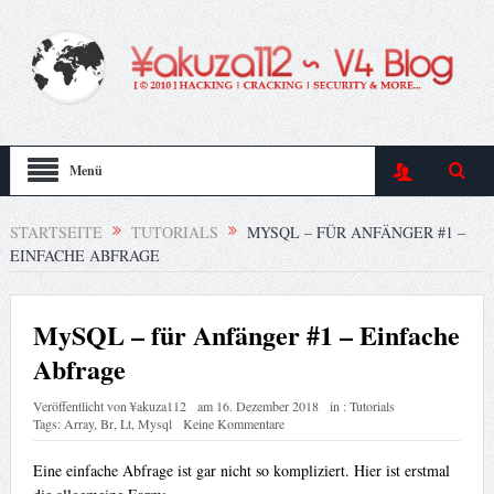
Menü
STARTSEITE
TUTORIALS
MYSQL – FÜR ANFÄNGER #1 –
EINFACHE ABFRAGE
MySQL – für Anfänger #1 – Einfache
Abfrage
Veröffentlicht von
¥akuza112
am
16. Dezember 2018
in :
Tutorials
Tags:
Array
,
Br
,
Lt
,
Mysql
Keine Kommentare
Eine einfache Abfrage ist gar nicht so kompliziert. Hier ist erstmal