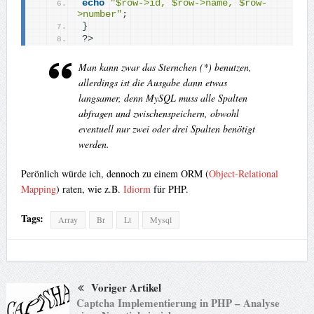
echo
"$row->id, $row->name, $row-
>number"
;
}
?
>
Man kann zwar das Sternchen (*) benutzen,
allerdings ist die Ausgabe dann etwas
langsamer, denn MySQL muss alle Spalten
abfragen und zwischenspeichern, obwohl
eventuell nur zwei oder drei Spalten benötigt
werden.
Perönlich würde ich, dennoch zu einem ORM (
Object-Relational
Mapping
) raten, wie z.B.
Idiorm
für PHP.
Tags:
Array
Br
Lt
Mysql
Voriger Artikel
Captcha Implementierung in PHP – Analyse