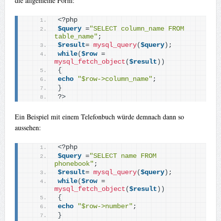
die allgemeine Form:
<
?php
$query
 =
"SELECT column_name FROM 
table_name"
;
$result
= 
mysql_query
(
$query
)
; 
while
(
$row
 = 
mysql_fetch_object
(
$result
))
{
echo
"$row->column_name"
;
}
?
>
Ein Beispiel mit einem Telefonbuch würde demnach dann so
aussehen:
<
?php
$query
 =
"SELECT name FROM 
phonebook"
; 
$result
= 
mysql_query
(
$query
)
; 
while
(
$row
 = 
mysql_fetch_object
(
$result
))
{
echo
"$row->number"
;
}