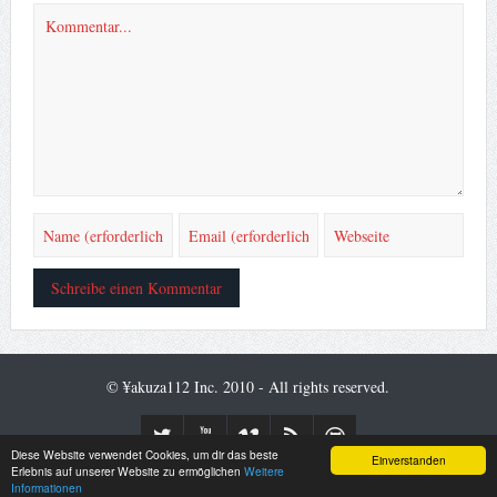
© ¥akuza112 Inc. 2010 - All rights reserved.
Diese Website verwendet Cookies, um dir das beste
Einverstanden
Desktop Version
Mobile Version
Erlebnis auf unserer Website zu ermöglichen
Weitere
Informationen