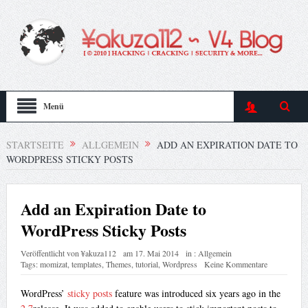
Menü
STARTSEITE
ALLGEMEIN
ADD AN EXPIRATION DATE TO
WORDPRESS STICKY POSTS
Add an Expiration Date to
WordPress Sticky Posts
Veröffentlicht von
¥akuza112
am
17. Mai 2014
in :
Allgemein
Tags:
momizat
,
templates
,
Themes
,
tutorial
,
Wordpress
Keine Kommentare
WordPress’
sticky posts
feature was introduced six years ago in the