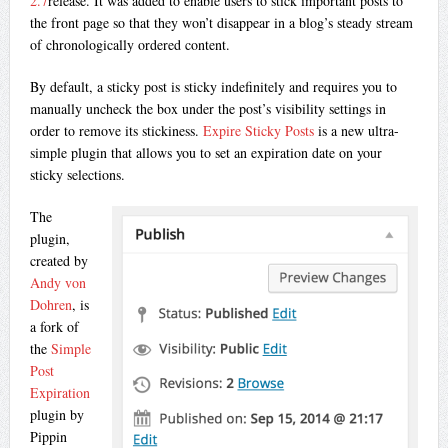
2.7
release. It was added to enable users to stick important posts to
the front page so that they won’t disappear in a blog’s steady stream
of chronologically ordered content.
By default, a sticky post is sticky indefinitely and requires you to
manually uncheck the box under the post’s visibility settings in
order to remove its stickiness.
Expire Sticky Posts
is a new ultra-
simple plugin that allows you to set an expiration date on your
sticky selections.
The
plugin,
created by
Andy von
Dohren
, is
a fork of
the
Simple
Post
Expiration
plugin by
Pippin