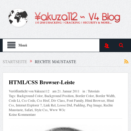
Menü
STARTSEITE
RECHTE MAUSTASTE
HTML/CSS Browser-Leiste
Veröffentlicht von
¥akuza112
am
21. Januar 2011
in :
Tutorials
Tags:
Background Color
,
Background Position
,
Border Color
,
Border Width
,
Code Lt
,
Css Code
,
Css Href
,
Div Class
,
Font Family
,
Html Browser
,
Html
Css
,
Internet Explorer 7
,
Link Rel
,
Loose Dtd
,
Padding
,
Png Image
,
Rechte
Maustaste
,
Safari
,
Style Css
,
Www W3c
Keine Kommentare