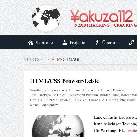
Startseite
Projekte
Über uns
STARTSEITE
PNG IMAGE
HTML/CSS Browser-Leiste
Veröffentlicht von
¥akuza112
am
21. Januar 2011
in :
Tutorials
Tags:
Background Color
,
Background Position
,
Border Color
,
Border Wi
Html Css
,
Internet Explorer 7
,
Link Rel
,
Loose Dtd
,
Padding
,
Png Image
Keine Kommentare
Eine einfache Browser-L
kann beliebiger Text ei
für Werbung, Hi...
weite