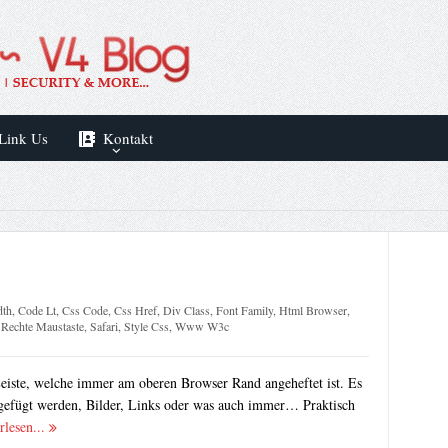
Link Us
Kontakt
dth
,
Code Lt
,
Css Code
,
Css Href
,
Div Class
,
Font Family
,
Html Browser
,
,
Rechte Maustaste
,
Safari
,
Style Css
,
Www W3c
eiste, welche immer am oberen Browser Rand angeheftet ist. Es
ngefügt werden, Bilder, Links oder was auch immer… Praktisch
rlesen...