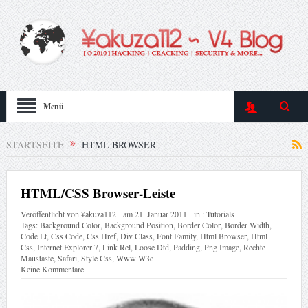
Menü
STARTSEITE
HTML BROWSER
HTML/CSS Browser-Leiste
Veröffentlicht von
¥akuza112
am
21. Januar 2011
in :
Tutorials
Tags:
Background Color
,
Background Position
,
Border Color
,
Border Width
,
Code Lt
,
Css Code
,
Css Href
,
Div Class
,
Font Family
,
Html Browser
,
Html
Css
,
Internet Explorer 7
,
Link Rel
,
Loose Dtd
,
Padding
,
Png Image
,
Rechte
Maustaste
,
Safari
,
Style Css
,
Www W3c
Keine Kommentare