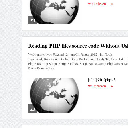
weiterlesen...
Reading PHP files source code Without 
Veröffentlicht von
¥akuza112
am
01. Januar 2012
in :
Tools
Tags:
Agd
,
Background Color
,
Body Background
,
Body Td
,
Exec
,
Files 
Php Files
,
Php Script
,
Script Kiddies
,
Script Name
,
Script Php
,
Server Scr
Keine Kommentare
[php]&lt;?php
weiterlesen...