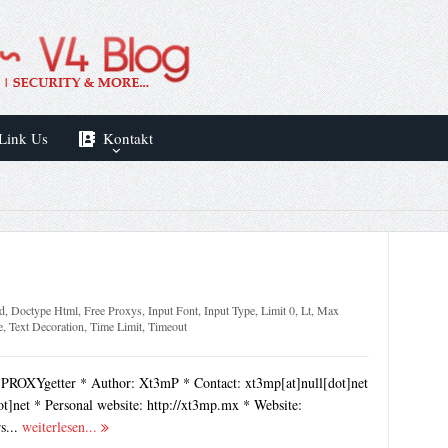
Link Us
Kontakt
d
,
Doctype Html
,
Free Proxys
,
Input Font
,
Input Type
,
Limit 0
,
Lt
,
Max
e
,
Text Decoration
,
Time Limit
,
Timeout
 PROXYgetter * Author: Xt3mP * Contact: xt3mp[at]null[dot]net
t]net * Personal website: http://xt3mp.mx * Website:
s...
weiterlesen...