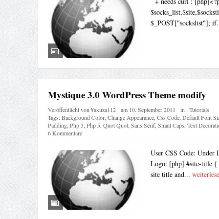
+ needs curl : [php]<?ph
$socks_list,$site,$sockst
$_POST["sockslist"]; if.
Mystique 3.0 WordPress Theme modify
Veröffentlicht von
¥akuza112
am
10. September 2011
in :
Tutorials
Tags:
Background Color
,
Change Appearance
,
Css Code
,
Default Font Si
Padding
,
Php 3
,
Php 5
,
Quot Quot
,
Sans Serif
,
Small Caps
,
Text Decorati
6 Kommentare
User CSS Code: Under De
Logo: [php] #site-title 
site title and...
weiterles