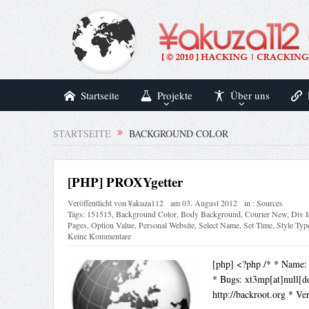
Startseite
Projekte
Über uns
STARTSEITE
BACKGROUND COLOR
[PHP] PROXYgetter
Veröffentlicht von
¥akuza112
am
03. August 2012
in :
Sources
Tags:
151515
,
Background Color
,
Body Background
,
Courier New
,
Div I
Pages
,
Option Value
,
Personal Website
,
Select Name
,
Set Time
,
Style Typ
Keine Kommentare
[php] <?php /* * Name:
* Bugs: xt3mp[at]null[do
http://backroot.org * Ver