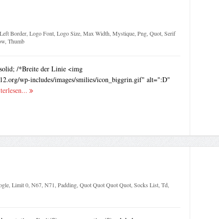
Left Border
,
Logo Font
,
Logo Size
,
Max Width
,
Mystique
,
Png
,
Quot
,
Serif
ow
,
Thumb
solid; /*Breite der Linie <img
12.org/wp-includes/images/smilies/icon_biggrin.gif" alt=":D"
terlesen...
gle
,
Limit 0
,
N67
,
N71
,
Padding
,
Quot Quot Quot Quot
,
Socks List
,
Td
,