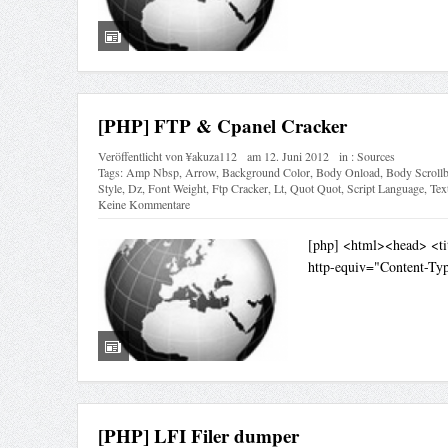
[PHP] FTP & Cpanel Cracker
Veröffentlicht von
¥akuza112
am
12. Juni 2012
in :
Sources
Tags:
Amp Nbsp
,
Arrow
,
Background Color
,
Body Onload
,
Body Scrollb
Style
,
Dz
,
Font Weight
,
Ftp Cracker
,
Lt
,
Quot Quot
,
Script Language
,
Tex
Keine Kommentare
[php] <html><head> <ti
http-equiv="Content-Typ
[PHP] LFI Filer dumper