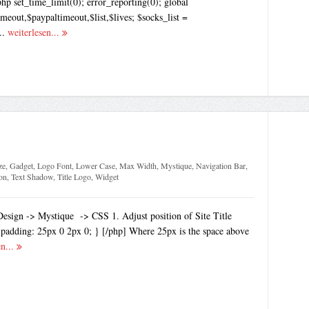
p set_time_limit(0); error_reporting(0); global
imeout,$paypaltimeout,$list,$lives; $socks_list =
..
weiterlesen...
ze
,
Gadget
,
Logo Font
,
Lower Case
,
Max Width
,
Mystique
,
Navigation Bar
,
on
,
Text Shadow
,
Title Logo
,
Widget
sign -> Mystique -> CSS 1. Adjust position of Site Title
{ padding: 25px 0 2px 0; } [/php] Where 25px is the space above
en...