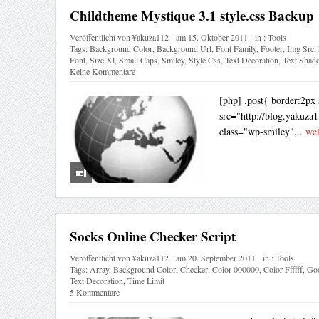
Childtheme Mystique 3.1 style.css Backup
Veröffentlicht von
¥akuza112
am
15. Oktober 2011
in :
Tools
Tags:
Background Color
,
Background Url
,
Font Family
,
Footer
,
Img Src
,
Font
,
Size Xl
,
Small Caps
,
Smiley
,
Style Css
,
Text Decoration
,
Text Shad
Keine Kommentare
[php] .post{ border:2px 
src="http://blog.yakuza1
class="wp-smiley"...
wei
Socks Online Checker Script
Veröffentlicht von
¥akuza112
am
20. September 2011
in :
Tools
Tags:
Array
,
Background Color
,
Checker
,
Color 000000
,
Color Ffffff
,
Goo
Text Decoration
,
Time Limit
5 Kommentare