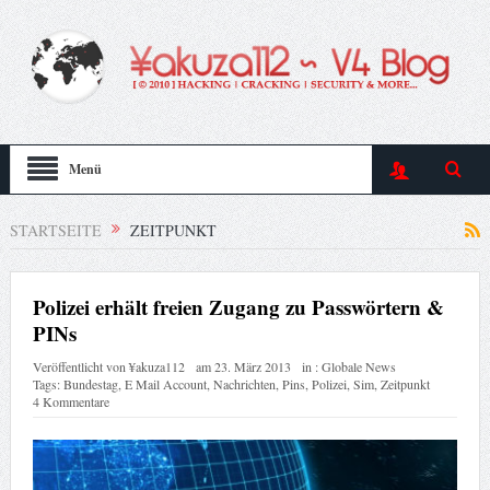
Menü
STARTSEITE
ZEITPUNKT
Polizei erhält freien Zugang zu Passwörtern &
PINs
Veröffentlicht von
¥akuza112
am
23. März 2013
in :
Globale News
Tags:
Bundestag
,
E Mail Account
,
Nachrichten
,
Pins
,
Polizei
,
Sim
,
Zeitpunkt
4 Kommentare