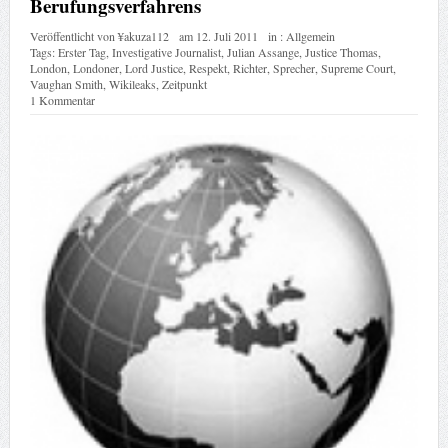
Berufungsverfahrens
Veröffentlicht von
¥akuza112
am
12. Juli 2011
in :
Allgemein
Tags:
Erster Tag
,
Investigative Journalist
,
Julian Assange
,
Justice Thomas
,
London
,
Londoner
,
Lord Justice
,
Respekt
,
Richter
,
Sprecher
,
Supreme Court
,
Vaughan Smith
,
Wikileaks
,
Zeitpunkt
1 Kommentar