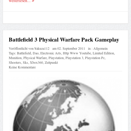
weiterlesen...
Battlefield 3 Physical Warfare Pack Gameplay
Veröffentlicht von
¥akuza112
am
02. September 2011
in :
Allgemein
Tags:
Battlefield
,
Dao
,
Electronic Arts
,
Http Www Youtube
,
Limited Edition
,
Munition
,
Physical Warfare
,
Playstation
,
Playstation 3
,
Playstation Pc
,
Shooters
,
Sks
,
Xbox360
,
Zeitpunkt
Keine Kommentare