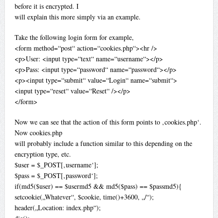
before it is encrypted. I
will explain this more simply via an example.
Take the following login form for example,
<form method=“post“ action=“cookies.php“><hr />
<p>User: <input type=“text“ name=“username“></p>
<p>Pass: <input type=“password“ name=“password“></p>
<p><input type=“submit“ value=“Login“ name=“submit“>
<input type=“reset“ value=“Reset“ /></p>
</form>
Now we can see that the action of this form points to ‚cookies.php‘.
Now cookies.php
will probably include a function similar to this depending on the
encryption type, etc.
$user = $_POST[‚username‘];
$pass = $_POST[‚password‘];
if(md5($user) == $usermd5 && md5($pass) == $passmd5){
setcookie(„Whatever“, $cookie, time()+3600, „/“);
header(„Location: index.php“);