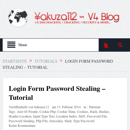
Menü
STARTSEITE
TUTORIALS
LOGIN FORM PASSWORD
STEALING – TUTORIAL
Login Form Password Stealing –
Tutorial
Veröffentlicht von
¥akuza112
am
13. Februar 2014
in :
Tutorials
Tags:
Alot Of People
,
Cookie Php
,
Cookie Time
,
Cookies
,
Hash
,
Hashes
,
Header Location
,
Input Type Text
,
Location Index
,
Md5
,
Password File
,
Password Stealing
,
Php File
,
Setcookie
,
Shell
,
Type Password
Keine Kommentare