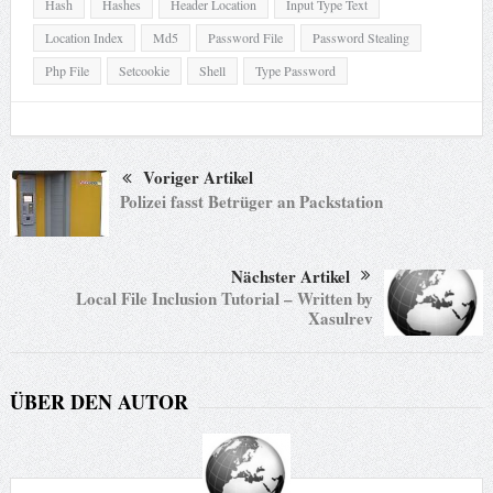
Hash
Hashes
Header Location
Input Type Text
Location Index
Md5
Password File
Password Stealing
Php File
Setcookie
Shell
Type Password
Voriger Artikel
Polizei fasst Betrüger an Packstation
Nächster Artikel
Local File Inclusion Tutorial – Written by
Xasulrev
ÜBER DEN AUTOR