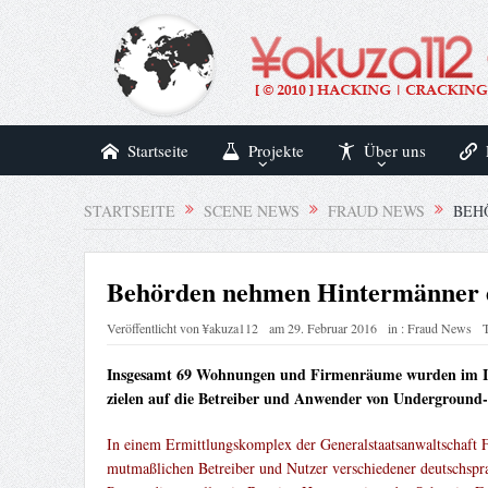
Startseite
Projekte
Über uns
STARTSEITE
SCENE NEWS
FRAUD NEWS
BEH
Behörden nehmen Hintermänner d
Veröffentlicht von
¥akuza112
am
29. Februar 2016
in :
Fraud News
T
Insgesamt 69 Wohnungen und Firmenräume wurden im In-
zielen auf die Betreiber und Anwender von Undergroun
In einem Ermittlungskomplex der Generalstaatsanwaltschaft 
mutmaßlichen Betreiber und Nutzer verschiedener deutschsp