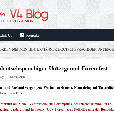
Link Us
Kontakt
ÖRDEN NEHMEN HINTERMÄNNER DEUTSCHSPRACHIGER UNTERGR
eutschsprachiger Untergrund-Foren fest
ags:
2 Kommentare
 und Ausland vergangene Woche durchsucht. Neun dringend Tatverdächti
d-Economy-Foren.
Frankfurt am Main – Zentralstelle zur Bekämpfung der Internetkriminalität (
rachiger Underground Economy (UE) -Foren haben Polizeibeamte des Bundeskr