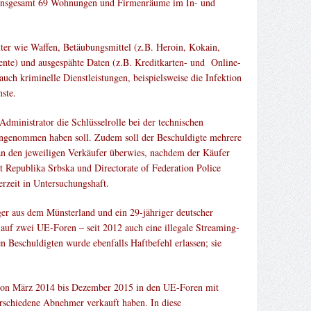
16 insgesamt 69 Wohnungen und Firmenräume im In- und
ter wie Waffen, Betäubungsmittel (z.B. Heroin, Kokain,
mente) und ausgespähte Daten (z.B. Kreditkarten- und Online-
ch kriminelle Dienstleistungen, beispielsweise die Infektion
ste.
dministrator die Schlüsselrolle bei der technischen
ingenommen haben soll. Zudem soll der Beschuldigte mehrere
an den jeweiligen Verkäufer überwies, nachdem der Käufer
 Republika Srbska und Directorate of Federation Police
zeit in Untersuchungshaft.
er aus dem Münsterland und ein 29-jähriger deutscher
 auf zwei UE-Foren – seit 2012 auch eine illegale Streaming-
n Beschuldigten wurde ebenfalls Haftbefehl erlassen; sie
t von März 2014 bis Dezember 2015 in den UE-Foren mit
rschiedene Abnehmer verkauft haben. In diese