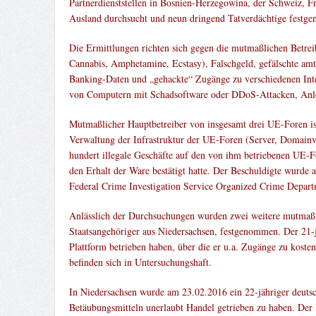
Partnerdienststellen in Bosnien-Herzegowina, der Schweiz,
Ausland durchsucht und neun dringend Tatverdächtige festg
Die Ermittlungen richten sich gegen die mutmaßlichen Betrei
Cannabis, Amphetamine, Ecstasy), Falschgeld, gefälschte amt
Banking-Daten und „gehackte“ Zugänge zu verschiedenen Inter
von Computern mit Schadsoftware oder DDoS-Attacken, Anleit
Mutmaßlicher Hauptbetreiber von insgesamt drei UE-Foren ist 
Verwaltung der Infrastruktur der UE-Foren (Server, Domainv
hundert illegale Geschäfte auf den von ihm betriebenen UE-F
den Erhalt der Ware bestätigt hatte. Der Beschuldigte wurd
Federal Crime Investigation Service Organized Crime Depar
Anlässlich der Durchsuchungen wurden zwei weitere mutmaßli
Staatsangehöriger aus Niedersachsen, festgenommen. Der 21-jä
Plattform betrieben haben, über die er u.a. Zugänge zu koste
befinden sich in Untersuchungshaft.
In Niedersachsen wurde am 23.02.2016 ein 22-jähriger deuts
Betäubungsmitteln unerlaubt Handel getrieben zu haben. Der