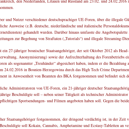
 Frankreich, den Niederlanden, Litauen und Russland am 23.02. und 24.02.20
enommen.
ber und Nutzer verschiedener deutschsprachiger UE-Foren, über die illegale Gü
liche Ausweise (z.B. deutsche, niederländische und italienische Personaldoku
netdiensten) gehandelt wurden. Darüber hinaus umfasste die Angebotspalette au
ungen zur Begehung von Straftaten („Tutorials“) und illegale Streaming-Dien
ein 27-jähriger bosnischer Staatsangehöriger, der seit Oktober 2012 als Head-A
erwaltung, Anonymisierung) sowie der Aufrechterhaltung des Forenbetriebs e
oren als sogenannter „Treuhänder“ abgesichert haben, indem er die Bezahlung 
e am 24.02.2016 in Bosnien-Herzegowina durch das High Tech Crime Department
tment in Anwesenheit von Beamten des BKA festgenommen und befindet sich der
che Administratoren von UE-Foren, ein 21-jähriger deutscher Staatsangehörig
hrige Beschuldigte soll – neben seiner Tätigkeit als technischer Administrator
npflichtigen Sportsendungen- und Filmen angeboten haben soll. Gegen die beide
cher Staatsangehöriger festgenommen, der dringend verdächtig ist, in der Zei
 Beschuldigte soll Kokain, Cannabis, Amphetamine und Ecstasy-Tabletten an ve