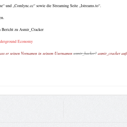
me“ und „Comlync.cc“ sowie die Streaming Seite „Istreams.to“.
en.
n Bericht zu Asmir_Cracker
Underground Economy
, dass er seinen Vornamen in seinem Usernamen
asmir_hacker?
asmir_cracker auft