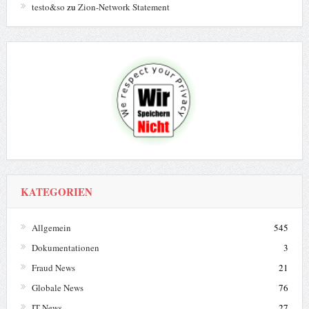
testo&so
zu
Zion-Network Statement
KATEGORIEN
Allgemein
545
Dokumentationen
3
Fraud News
21
Globale News
76
IT News
27