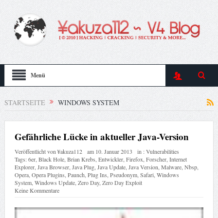
Menü
STARTSEITE
WINDOWS SYSTEM
Gefährliche Lücke in aktueller Java-Version
Veröffentlicht von
¥akuza112
am
10. Januar 2013
in :
Vulnerabilities
Tags:
6er
,
Black Hole
,
Brian Krebs
,
Entwickler
,
Firefox
,
Forscher
,
Internet
Explorer
,
Java Browser
,
Java Plug
,
Java Update
,
Java Version
,
Malware
,
Nbsp
,
Opera
,
Opera Plugins
,
Paunch
,
Plug Ins
,
Pseudonym
,
Safari
,
Windows
System
,
Windows Update
,
Zero Day
,
Zero Day Exploit
Keine Kommentare