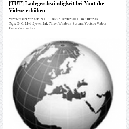
[TUT] Ladegeschwindigkeit bei Youtube
Videos erhöhen
Veröffentlicht von
¥akuza112
am
27. Januar 2011
in :
Tutorials
Tags:
Gt C
,
Mci
,
System Ini
,
Timer
,
Windows System
,
Youtube Videos
Keine Kommentare