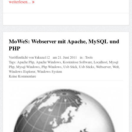
weiterlesen...
MoWeS: Webserver mit Apache, MySQL und
PHP
Veröffentlicht von
¥akuza112
am
21. Juni 2011
in :
Tools
Tags:
Apache Php
,
Apache Windows
,
Kostenlose Software
,
Localhost
,
Mysql
Php
,
Mysql Windows
,
Php Windows
,
Usb Stick
,
Usb Sticks
,
Webserver
,
Welt
,
Windows Explorer
,
Windows System
Keine Kommentare