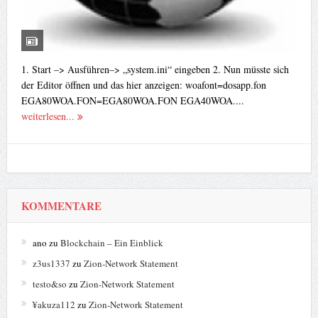
1. Start –> Ausführen–> „system.ini“ eingeben 2. Nun müsste sich
der Editor öffnen und das hier anzeigen: woafont=dosapp.fon
EGA80WOA.FON=EGA80WOA.FON EGA40WOA....
weiterlesen...
KOMMENTARE
ano
zu
Blockchain – Ein Einblick
z3us1337
zu
Zion-Network Statement
testo&so
zu
Zion-Network Statement
¥akuza112
zu
Zion-Network Statement