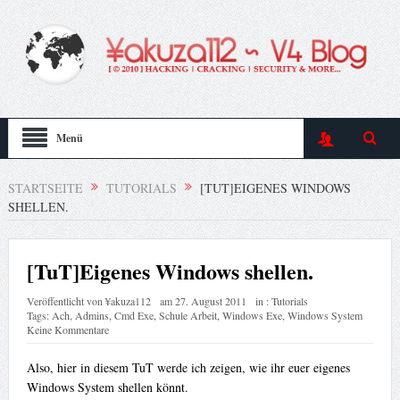
Menü
STARTSEITE
TUTORIALS
[TUT]EIGENES WINDOWS
SHELLEN.
[TuT]Eigenes Windows shellen.
Veröffentlicht von
¥akuza112
am
27. August 2011
in :
Tutorials
Tags:
Ach
,
Admins
,
Cmd Exe
,
Schule Arbeit
,
Windows Exe
,
Windows System
Keine Kommentare
Also, hier in diesem TuT werde ich zeigen, wie ihr euer eigenes
Windows System shellen könnt.