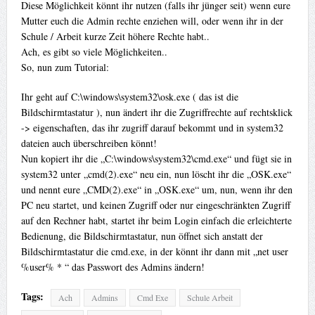
Diese Möglichkeit könnt ihr nutzen (falls ihr jünger seit) wenn eure
Mutter euch die Admin rechte enziehen will, oder wenn ihr in der
Schule / Arbeit kurze Zeit höhere Rechte habt..
Ach, es gibt so viele Möglichkeiten..
So, nun zum Tutorial:
Ihr geht auf C:\windows\system32\osk.exe ( das ist die
Bildschirmtastatur ), nun ändert ihr die Zugriffrechte auf rechtsklick
-> eigenschaften, das ihr zugriff darauf bekommt und in system32
dateien auch überschreiben könnt!
Nun kopiert ihr die „C:\windows\system32\cmd.exe“ und fügt sie in
system32 unter „cmd(2).exe“ neu ein, nun löscht ihr die „OSK.exe“
und nennt eure „CMD(2).exe“ in „OSK.exe“ um, nun, wenn ihr den
PC neu startet, und keinen Zugriff oder nur eingeschränkten Zugriff
auf den Rechner habt, startet ihr beim Login einfach die erleichterte
Bedienung, die Bildschirmtastatur, nun öffnet sich anstatt der
Bildschirmtastatur die cmd.exe, in der könnt ihr dann mit „net user
%user% * “ das Passwort des Admins ändern!
Tags:
Ach
Admins
Cmd Exe
Schule Arbeit