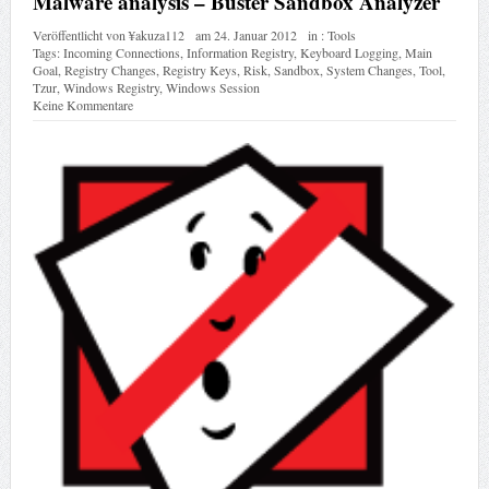
Malware analysis – Buster Sandbox Analyzer
Veröffentlicht von
¥akuza112
am
24. Januar 2012
in :
Tools
Tags:
Incoming Connections
,
Information Registry
,
Keyboard Logging
,
Main
Goal
,
Registry Changes
,
Registry Keys
,
Risk
,
Sandbox
,
System Changes
,
Tool
,
Tzur
,
Windows Registry
,
Windows Session
Keine Kommentare