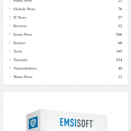
Fraud News
21
Globale News
76
IT News
27
Reviews
32
Scene News
566
Sources
68
Tools
195
Tutorials
524
Vulnerabilities
40
Warez News
12