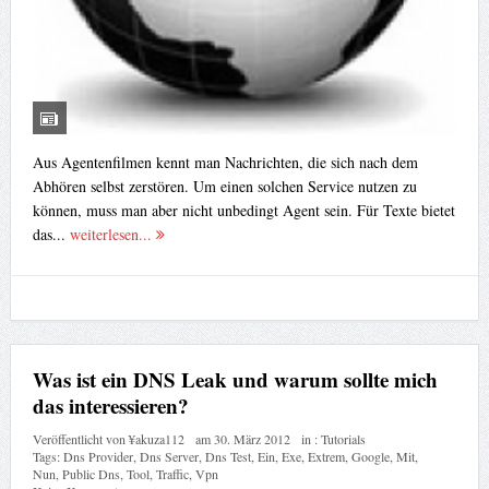
Aus Agentenfilmen kennt man Nachrichten, die sich nach dem
Abhören selbst zerstören. Um einen solchen Service nutzen zu
können, muss man aber nicht unbedingt Agent sein. Für Texte bietet
das...
weiterlesen...
Was ist ein DNS Leak und warum sollte mich
das interessieren?
Veröffentlicht von
¥akuza112
am
30. März 2012
in :
Tutorials
Tags:
Dns Provider
,
Dns Server
,
Dns Test
,
Ein
,
Exe
,
Extrem
,
Google
,
Mit
,
Nun
,
Public Dns
,
Tool
,
Traffic
,
Vpn