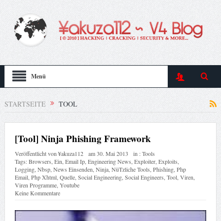
Menü
STARTSEITE
TOOL
[Tool] Ninja Phishing Framework
Veröffentlicht von
¥akuza112
am
30. Mai 2013
in :
Tools
Tags:
Browsers
,
Ein
,
Email Ip
,
Engineering News
,
Exploiter
,
Exploits
,
Logging
,
Nbsp
,
News Einsenden
,
Ninja
,
NüTzliche Tools
,
Phishing
,
Php
Email
,
Php Xhtml
,
Quelle
,
Social Engineering
,
Social Engineers
,
Tool
,
Viren
,
Viren Programme
,
Youtube
Keine Kommentare