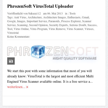
PhrozenSoft VirusTotal Uploader
Veröffentlicht von
¥akuza112
am
06. Mai 2013
in :
Tools
Tags:
Anti Virus
,
Architecture
,
Architecture Images
,
Enthusiasts
,
Gmail
,
Google
,
Images
,
Important Service
,
Paranoids
,
Process Explorer
,
Scanner
Service
,
Scanning
,
Second Opinion
,
Security Experts
,
Serious Doubt
,
Success
,
Tool
,
Virus Online
,
Virus Program
,
Virus Remove
,
Virus Scanner
,
Viruses
,
Virustotal
Keine Kommentare
We start this post with some information that most of you will
already know: VirusTotal is the largest and most efficient Multi
Engined Virus Scanner available online. It is a free service a...
weiterlesen...