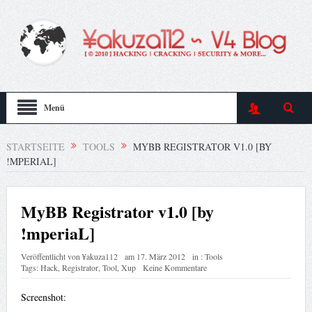
Menü
STARTSEITE
TOOLS
MYBB REGISTRATOR V1.0 [BY
!MPERIAL]
MyBB Registrator v1.0 [by
!mperiaL]
Veröffentlicht von
¥akuza112
am
17. März 2012
in :
Tools
Tags:
Hack
,
Registrator
,
Tool
,
Xup
Keine Kommentare
Screenshot: