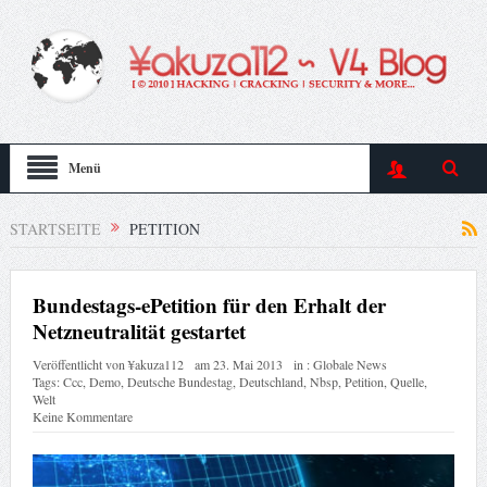
Menü
STARTSEITE
PETITION
Bundestags-ePetition für den Erhalt der
Netzneutralität gestartet
Veröffentlicht von
¥akuza112
am
23. Mai 2013
in :
Globale News
Tags:
Ccc
,
Demo
,
Deutsche Bundestag
,
Deutschland
,
Nbsp
,
Petition
,
Quelle
,
Welt
Keine Kommentare