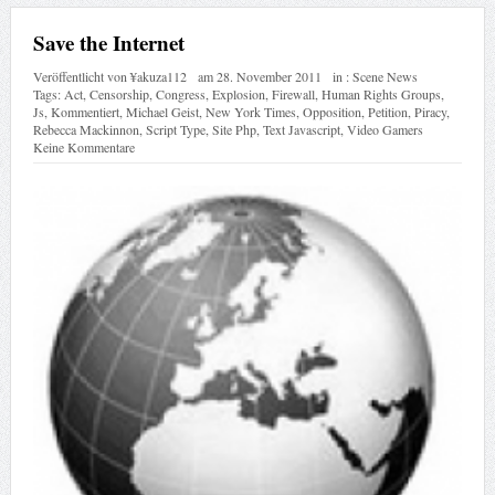
Save the Internet
Veröffentlicht von
¥akuza112
am
28. November 2011
in :
Scene News
Tags:
Act
,
Censorship
,
Congress
,
Explosion
,
Firewall
,
Human Rights Groups
,
Js
,
Kommentiert
,
Michael Geist
,
New York Times
,
Opposition
,
Petition
,
Piracy
,
Rebecca Mackinnon
,
Script Type
,
Site Php
,
Text Javascript
,
Video Gamers
Keine Kommentare