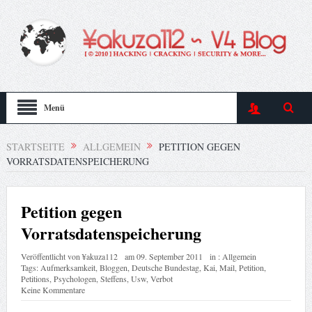
Menü
STARTSEITE
ALLGEMEIN
PETITION GEGEN
VORRATSDATENSPEICHERUNG
Petition gegen
Vorratsdatenspeicherung
Veröffentlicht von
¥akuza112
am
09. September 2011
in :
Allgemein
Tags:
Aufmerksamkeit
,
Bloggen
,
Deutsche Bundestag
,
Kai
,
Mail
,
Petition
,
Petitions
,
Psychologen
,
Steffens
,
Usw
,
Verbot
Keine Kommentare