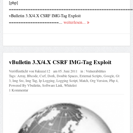
[php]
====================================================
vBulletin 3.X/4.X CSRF IMG-Tag Exploit
=====================...
weiterlesen...
vBulletin 3.X/4.X CSRF IMG-Tag Exploit
Veröffentlicht von
¥akuza112
am
05. Juni 2011
in :
Vulnerabilities
Tags:
Array
,
Bbcode
,
Csrf
,
Dork
,
Double Spaces
,
External Scripts
,
Google
,
Gt
3
,
Img Src
,
Img Tag
,
Ip Logging
,
Logging Script
,
Match
,
Org Version
,
Php 4
,
Powered By Vbulletin
,
Software Link
,
Whitelist
1 Kommentar