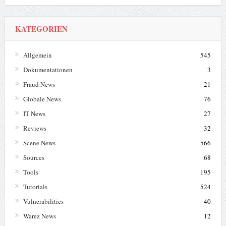
KATEGORIEN
Allgemein
545
Dokumentationen
3
Fraud News
21
Globale News
76
IT News
27
Reviews
32
Scene News
566
Sources
68
Tools
195
Tutorials
524
Vulnerabilities
40
Warez News
12