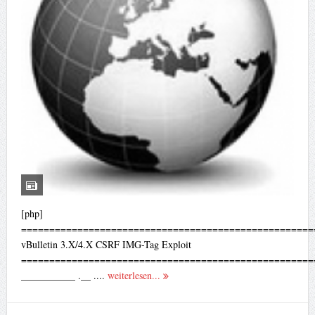
[php]
====================================================
vBulletin 3.X/4.X CSRF IMG-Tag Exploit
====================================================
___________ .__ ....
weiterlesen...