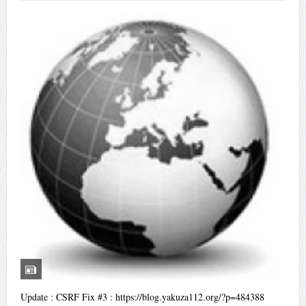
Update : CSRF Fix #3 : https://blog.yakuza112.org/?p=484388