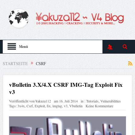
Menü
STARTSEITE
CSRF
vBulletin 3.X/4.X CSRF IMG-Tag Exploit Fix
v3
Veröffentlicht von
¥akuza112
am
16. Juli 2014
in :
Tutorials
,
Vulnerabilities
Tags:
3x4x
,
Csrf
,
Exploit
,
fix
,
imgtag
,
v3
,
Vbulletin
Keine Kommentare