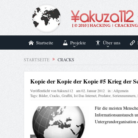
Startseite
Projekte
Über uns
STARTSEITE
CRACKS
Kopie der Kopie der Kopie #5 Krieg der S
Veröffentlicht von
¥akuza112
am
02. Januar 2012
in :
Allgemein
Tags:
Bilder
,
Cracks
,
Graffiti
,
Ist Das Internet
,
Predator
,
Seriennummern
,
Für die meisten Mensche
Informationsaustausch 
Untergrundorganisation 