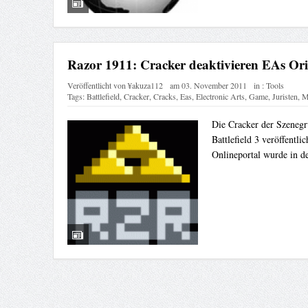
Razor 1911: Cracker deaktivieren EAs Ori
Veröffentlicht von
¥akuza112
am
03. November 2011
in :
Tools
Tags:
Battlefield
,
Cracker
,
Cracks
,
Eas
,
Electronic Arts
,
Game
,
Juristen
,
M
Die Cracker der Szenegr
Battlefield 3 veröffentli
Onlineportal wurde in de